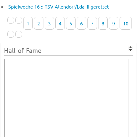
Spielwoche 16 :: TSV Allendorf/Lda. II gerettet
1
2
3
4
5
6
7
8
9
10
Hall of Fame