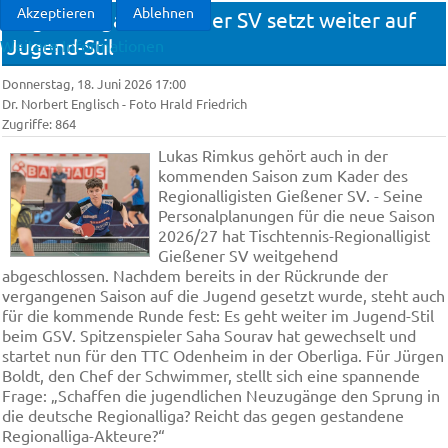
Akzeptieren
Ablehnen
Regionalliga :: Gießener SV setzt weiter auf
Jugend-Stil
Weitere Informationen
Donnerstag, 18. Juni 2026 17:00
Dr. Norbert Englisch - Foto Hrald Friedrich
Zugriffe: 864
Lukas Rimkus gehört auch in der
kommenden Saison zum Kader des
Regionalligisten Gießener SV. - Seine
Personalplanungen für die neue Saison
2026/27 hat Tischtennis-Regionalligist
Gießener SV weitgehend
abgeschlossen. Nachdem bereits in der Rückrunde der
vergangenen Saison auf die Jugend gesetzt wurde, steht auch
für die kommende Runde fest: Es geht weiter im Jugend-Stil
beim GSV. Spitzenspieler Saha Sourav hat gewechselt und
startet nun für den TTC Odenheim in der Oberliga. Für Jürgen
Boldt, den Chef der Schwimmer, stellt sich eine spannende
Frage: „Schaffen die jugendlichen Neuzugänge den Sprung in
die deutsche Regionalliga? Reicht das gegen gestandene
Regionalliga-Akteure?“