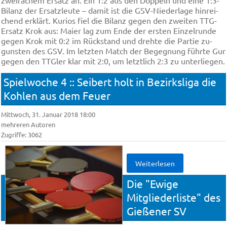
Bi­lanz der Er­satz­leu­te – da­mit ist die GSV-Nie­der­la­ge hin­rei­
chend er­klärt. Ku­ri­os fiel die Bi­lanz ge­gen den zwei­ten TTG-
Er­satz Krok aus: Mai­er lag zum En­de der er­sten Ein­zel­run­de
ge­gen Krok mit 0:2 im Rück­stand und dreh­te die Par­tie zu­
guns­ten des GSV. Im letz­ten Match der Be­geg­nung führ­te Gur
ge­gen den TTGler klar mit 2:0, um letzt­lich 2:3 zu un­ter­lie­gen.
Spielwoche 4 :: Sei­bert holt in Bezirksliga die
Koh­len aus dem Feu­er
Mittwoch, 31. Januar 2018 18:00
mehreren Autoren
Zugriffe: 3062
Weiterlesen
Die "Ewige
Mitgliederliste" des
Gießener SV