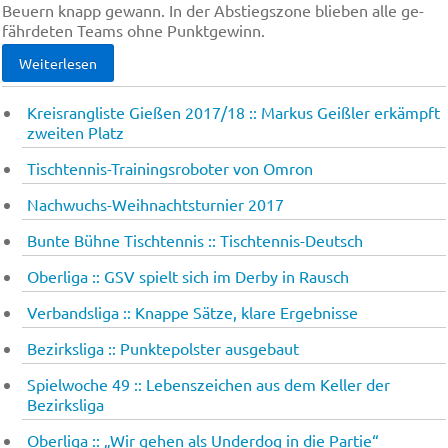
Beu­ern knapp ge­wann. In der Ab­stiegs­zo­ne blie­ben al­le ge­
fähr­de­ten Te­ams oh­ne Punkt­ge­winn.
Weiterlesen
Kreisrangliste Gießen 2017/18 :: Markus Geißler erkämpft
zweiten Platz
Tischtennis-Trainingsroboter von Omron
Nachwuchs-Weihnachtsturnier 2017
Bun­te Büh­ne Tisch­ten­nis :: Tisch­ten­nis-Deutsch
Oberliga :: GSV spielt sich im Der­by in Rausch
Verbandsliga :: Knap­pe Sät­ze, kla­re Er­geb­nis­se
Bezirksliga :: Punktepolster ausgebaut
Spielwoche 49 :: Le­bens­zei­chen aus dem Kel­ler der
Bezirksliga
Oberliga :: „Wir ge­hen als Un­der­dog in die Par­tie“