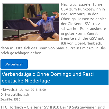
Nach­wuchs­spie­ler füh­ren
GSV zum Punkt­ge­winn in
Bad Hom­burg - In der
Ober­li­ga Hes­sen zeig­t sich
der Gie­ße­ner SV, trotz
schwa­cher Punkt­aus­beu­te
in gu­ter Form. Zuerst
trennte sich der GSV mit
8:8 von Ober-Er­len­bach,
dann muss­te sich das Te­am von Sa­mu­el Preuss mit 6:9 in Bie­
brich ge­schla­gen ge­ben.
Weiterlesen
Verbandsliga :: Ohne Domingo und Rasti
deutliche Niederlage
Mittwoch, 31. Januar 2018 18:00
Dr. Norbert Englisch
Zugriffe: 1536
TTG Hor­bach – Gie­ße­ner SV II 9:3: Bei 19 Satz­ge­win­nen sind