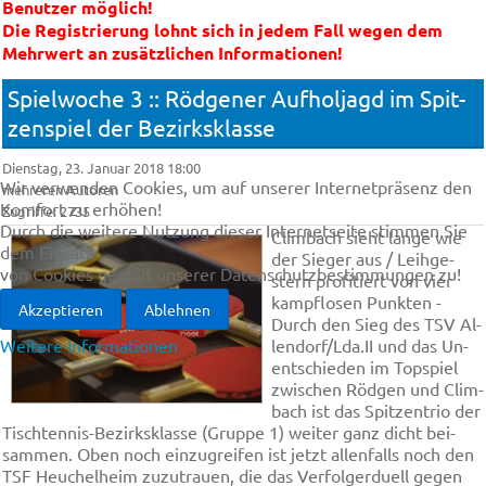
Benutzer möglich!
Die Registrierung lohnt sich in jedem Fall wegen dem
Mehrwert an zusätzlichen Informationen!
Spielwoche 3 :: Röd­ge­ner Auf­hol­jagd im Spit­
zen­spiel der Bezirksklasse
Dienstag, 23. Januar 2018 18:00
Wir verwenden Cookies, um auf unserer Internetpräsenz den
mehreren Autoren
Komfort zu erhöhen!
Zugriffe: 2735
Durch die weitere Nutzung dieser Internetseite stimmen Sie
Clim­bach sieht lan­ge wie
dem Einsatz
der Sie­ger aus / Leih­ge­
von Cookies gemäß unserer Datenschutzbestimmungen zu!
stern pro­fi­tiert von vier
kampf­lo­sen Punk­ten -
Akzeptieren
Ablehnen
Durch den Sieg des TSV Al­
Weitere Informationen
len­dorf/Lda.II und das Un­
ent­schie­den im Top­spiel
zwi­schen Röd­gen und Clim­
bach ist das Spit­zen­trio der
Tisch­ten­nis-Be­zirks­klas­se (Grup­pe 1) wei­ter ganz dicht bei­
sam­men. Oben noch ein­zu­grei­fen ist jetzt al­len­falls noch den
TSF Heu­chel­heim zu­zu­trau­en, die das Ver­folg­er­du­ell ge­gen