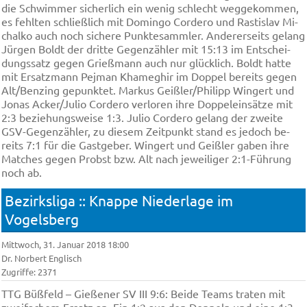
die Schwim­mer si­cher­lich ein we­nig schlecht weg­ge­kom­men,
es fehl­ten schließ­lich mit Do­min­go Cor­de­ro und Rast­is­lav Mi­
chal­ko auch noch si­che­re Punk­te­samm­ler. An­de­rer­seits ge­lang
Jür­gen Boldt der drit­te Ge­gen­zäh­ler mit 15:13 im Ent­schei­
dungs­satz ge­gen Grieß­mann auch nur glü­cklich. Boldt hat­te
mit Er­satz­mann Pej­man Kha­meg­hir im Dop­pel be­reits ge­gen
Alt/Ben­zing ge­punk­tet. Mar­kus Geiß­ler/Phi­lipp Win­gert und
Jo­nas Acker/Ju­lio Cor­de­ro ver­lo­ren ih­re Dop­pe­lein­sät­ze mit
2:3 be­zie­hungs­wei­se 1:3. Ju­lio Cor­de­ro ge­lang der zwei­te
GSV-Ge­gen­zäh­ler, zu die­sem Zeit­punkt stand es je­doch be­
reits 7:1 für die Gast­ge­ber. Win­gert und Geiß­ler ga­ben ih­re
Mat­ches ge­gen Probst bzw. Alt nach je­wei­li­ger 2:1-Füh­rung
noch ab.
Bezirksliga :: Knappe Niederlage im
Vogelsberg
Mittwoch, 31. Januar 2018 18:00
Dr. Norbert Englisch
Zugriffe: 2371
TTG Büß­feld – Gie­ße­ner SV III 9:6: Bei­de Te­ams tra­ten mit
zwei­fa­chem Er­satz an. Ein 1:2 aus den Dop­peln und ei­ne 1:3-