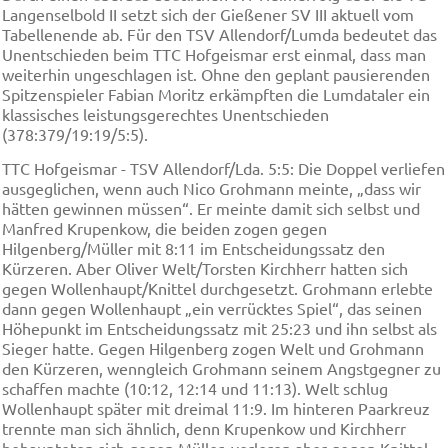
Langenselbold II setzt sich der Gießener SV III aktuell vom
Tabellenende ab. Für den TSV Allendorf/Lumda bedeutet das
Unentschieden beim TTC Hofgeismar erst einmal, dass man
weiterhin ungeschlagen ist. Ohne den geplant pausierenden
Spitzenspieler Fabian Moritz erkämpften die Lumdataler ein
klassisches leistungsgerechtes Unentschieden
(378:379/19:19/5:5).
TTC Hofgeismar - TSV Allendorf/Lda. 5:5: Die Doppel verliefen
ausgeglichen, wenn auch Nico Grohmann meinte, „dass wir
hätten gewinnen müssen“. Er meinte damit sich selbst und
Manfred Krupenkow, die beiden zogen gegen
Hilgenberg/Müller mit 8:11 im Entscheidungssatz den
Kürzeren. Aber Oliver Welt/Torsten Kirchherr hatten sich
gegen Wollenhaupt/Knittel durchgesetzt. Grohmann erlebte
dann gegen Wollenhaupt „ein verrücktes Spiel“, das seinen
Höhepunkt im Entscheidungssatz mit 25:23 und ihn selbst als
Sieger hatte. Gegen Hilgenberg zogen Welt und Grohmann
den Kürzeren, wenngleich Grohmann seinem Angstgegner zu
schaffen machte (10:12, 12:14 und 11:13). Welt schlug
Wollenhaupt später mit dreimal 11:9. Im hinteren Paarkreuz
trennte man sich ähnlich, denn Krupenkow und Kirchherr
behaupteten sich gegen Müller, verloren aber gegen Knittel.