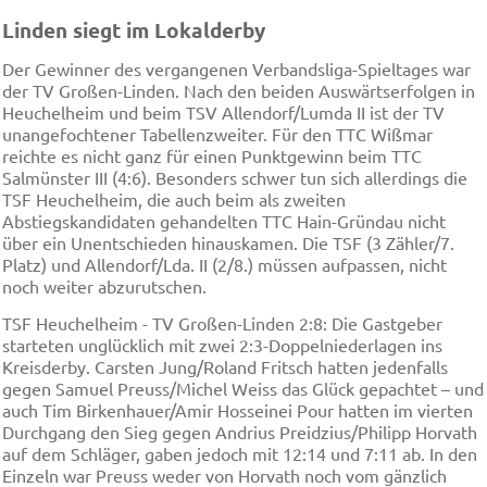
Linden siegt im Lokalderby
Der Gewinner des vergangenen Verbandsliga-Spieltages war
der TV Großen-Linden. Nach den beiden Auswärtserfolgen in
Heuchelheim und beim TSV Allendorf/Lumda II ist der TV
unangefochtener Tabellenzweiter. Für den TTC Wißmar
reichte es nicht ganz für einen Punktgewinn beim TTC
Salmünster III (4:6). Besonders schwer tun sich allerdings die
TSF Heuchelheim, die auch beim als zweiten
Abstiegskandidaten gehandelten TTC Hain-Gründau nicht
über ein Unentschieden hinauskamen. Die TSF (3 Zähler/7.
Platz) und Allendorf/Lda. II (2/8.) müssen aufpassen, nicht
noch weiter abzurutschen.
TSF Heuchelheim - TV Großen-Linden 2:8: Die Gastgeber
starteten unglücklich mit zwei 2:3-Doppelniederlagen ins
Kreisderby. Carsten Jung/Roland Fritsch hatten jedenfalls
gegen Samuel Preuss/Michel Weiss das Glück gepachtet – und
auch Tim Birkenhauer/Amir Hosseinei Pour hatten im vierten
Durchgang den Sieg gegen Andrius Preidzius/Philipp Horvath
auf dem Schläger, gaben jedoch mit 12:14 und 7:11 ab. In den
Einzeln war Preuss weder von Horvath noch vom gänzlich