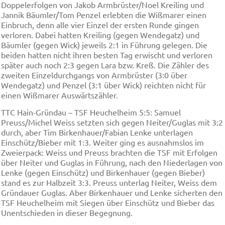
Doppelerfolgen von Jakob Armbrüster/Noel Kreiling und
Jannik Bäumler/Tom Penzel erlebten die Wißmarer einen
Einbruch, denn alle vier Einzel der ersten Runde gingen
verloren. Dabei hatten Kreiling (gegen Wendegatz) und
Bäumler (gegen Wick) jeweils 2:1 in Führung gelegen. Die
beiden hatten nicht ihren besten Tag erwischt und verloren
später auch noch 2:3 gegen Lara bzw. Kreß. Die Zähler des
zweiten Einzeldurchgangs von Armbrüster (3:0 über
Wendegatz) und Penzel (3:1 über Wick) reichten nicht für
einen Wißmarer Auswärtszähler.
TTC Hain-Gründau – TSF Heuchelheim 5:5: Samuel
Preuss/Michel Weiss setzten sich gegen Neiter/Guglas mit 3:2
durch, aber Tim Birkenhauer/Fabian Lenke unterlagen
Einschütz/Bieber mit 1:3. Weiter ging es ausnahmslos im
Zweierpack: Weiss und Preuss brachten die TSF mit Erfolgen
über Neiter und Guglas in Führung, nach den Niederlagen von
Lenke (gegen Einschütz) und Birkenhauer (gegen Bieber)
stand es zur Halbzeit 3:3. Preuss unterlag Neiter, Weiss dem
Gründauer Guglas. Aber Birkenhauer und Lenke sicherten den
TSF Heuchelheim mit Siegen über Einschütz und Bieber das
Unentschieden in dieser Begegnung.