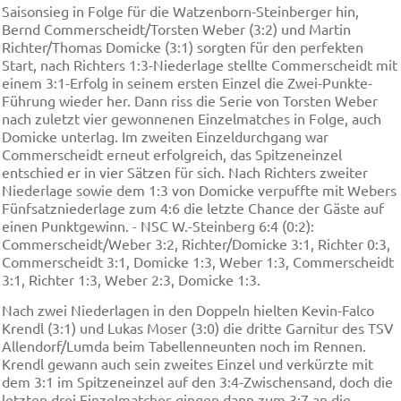
Saisonsieg in Folge für die Watzenborn-Steinberger hin,
Bernd Commerscheidt/Torsten Weber (3:2) und Martin
Richter/Thomas Domicke (3:1) sorgten für den perfekten
Start, nach Richters 1:3-Niederlage stellte Commerscheidt mit
einem 3:1-Erfolg in seinem ersten Einzel die Zwei-Punkte-
Führung wieder her. Dann riss die Serie von Torsten Weber
nach zuletzt vier gewonnenen Einzelmatches in Folge, auch
Domicke unterlag. Im zweiten Einzeldurchgang war
Commerscheidt erneut erfolgreich, das Spitzeneinzel
entschied er in vier Sätzen für sich. Nach Richters zweiter
Niederlage sowie dem 1:3 von Domicke verpuffte mit Webers
Fünfsatzniederlage zum 4:6 die letzte Chance der Gäste auf
einen Punktgewinn. - NSC W.-Steinberg 6:4 (0:2):
Commerscheidt/Weber 3:2, Richter/Domicke 3:1, Richter 0:3,
Commerscheidt 3:1, Domicke 1:3, Weber 1:3, Commerscheidt
3:1, Richter 1:3, Weber 2:3, Domicke 1:3.
Nach zwei Niederlagen in den Doppeln hielten Kevin-Falco
Krendl (3:1) und Lukas Moser (3:0) die dritte Garnitur des TSV
Allendorf/Lumda beim Tabellenneunten noch im Rennen.
Krendl gewann auch sein zweites Einzel und verkürzte mit
dem 3:1 im Spitzeneinzel auf den 3:4-Zwischensand, doch die
letzten drei Einzelmatches gingen dann zum 3:7 an die