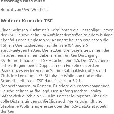
Hessenliga Nord-Mitte
Bericht von Uwe Weichsel
Weiterer Krimi der TSF
Einen weiteren Tischtennis-Krimi boten die Hessenliga-Damen
der TSF Heuchelheim. Im Aufeinandertreffen mit dem bislang
ebenfalls noch sieglosen SV Rennertehausen erreichten die
TSF ein Unentschieden, nachdem sie 0:4 und 2:5
zurückgelegen hatten. Die letzten drei Spiele gewannen die
Heuchelheimerinnen dabei alle im fünften Durchgang.
SV Rennertehausen – TSF Heuchelheim 5:5: Der SV sicherte
sich zu Beginn beide Doppel. In den Einzeln des ersten
Paarkreuzes verloren dann Samira Safabakhsh mit 2:3 und
Christine Lenke mit 1:3. Stephanie Wollmann und Meike
Schmidt hielten die TSF darauf bis zum 5:2 für
Rennertehausen im Rennen. Es folgte die enorm spannende
Heuchelheimer Aufholjagd. Den Anfang machte Samira
Safabakhsh durch ein 12:10 im Entscheidungssatz. Über die
volle Distanz gingen schließlich auch Meike Schmidt und
Stephanie Wollmann, ehe sie über den 5:5-Endstand jubeln
durften.