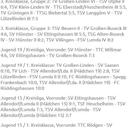
3. Kreisklasse, Gruppe 2: TV Großen-Linden VI - TSV Utphe II
6:4, TSV Klein-Linden IV - TTG Eberstadt/Muschenheim III 5:5,
TV Grüningen II - TTSG Biebertal 5:5, TSV Langgöns V - TSV
Lützellinden III 7:3
3. Kreisklasse, Gruppe 3: TSV Beuern II - TV Großen-Buseck III
4:6, SV Münster - SV Ettingshausen III 5:5, TSG Alten-Buseck
IV - SV Münster II 8:2, TSV Villingen - FSV Lumda IV 8:2
Jugend 19 / Kreisliga, Vorrunde: SV Münster - TTC Wißmar
4:6, SV Ettingshausen - TV Großen-Buseck 7:3
Jugend 19 / 1. Kreisklasse: TV Großen-Linden - SV Saasen
0:10, TV Lich - TSV Allendorf/Lda. II (Mädchen 19) 2:8, TSV
Lützellinden - FSV Lumda II 0:10, FC Rüddingshausen - Spvgg.
Frankenbach 10:0, TSV Allendorf/Lda. II (Mädchen 19) - FC
Rüddingshausen 10:0
Jugend 15 / Kreisliga, Vorrunde: SV Ettingshausen - TSV
Allendorf/Lumda II (Mädchen 15) 9:1, TSF Heuchelheim - TSV
Allendorf/Lumda 7:3, TSV Allendorf/Lumda - TSV
Allendorf/Lumda (Mädchen 15) 3:7
Jugend 15 / 1. Kreisklasse, Vorrunde: TTC Rödgen - SV