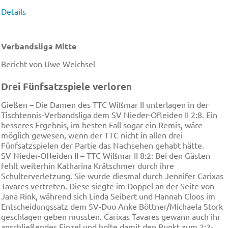
Details
Verbandsliga Mitte
Bericht von Uwe Weichsel
Drei Fünfsatzspiele verloren
Gießen – Die Damen des TTC Wißmar II unterlagen in der
Tischtennis-Verbandsliga dem SV Nieder-Ofleiden II 2:8. Ein
besseres Ergebnis, im besten Fall sogar ein Remis, wäre
möglich gewesen, wenn der TTC nicht in allen drei
Fünfsatzspielen der Partie das Nachsehen gehabt hätte.
SV Nieder-Ofleiden II – TTC Wißmar II 8:2: Bei den Gästen
fehlt weiterhin Katharina Krätschmer durch ihre
Schulterverletzung. Sie wurde diesmal durch Jennifer Carixas
Tavares vertreten. Diese siegte im Doppel an der Seite von
Jana Rink, während sich Linda Seibert und Hannah Cloos im
Entscheidungssatz dem SV-Duo Anke Böttner/Michaela Stork
geschlagen geben mussten. Carixas Tavares gewann auch ihr
anschließendes Einzel und holte damit den Punkt zum 2:2-