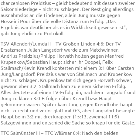
chancenlosen Preidzius – gleichbedeutend mit dessen zweiter
Saisonniederlage – nicht zu schlagen. Der Rest ging allerdings
ausnahmslos an die Lindener, allein Jung musste gegen
Hosseini Pour über die volle Distanz zum Erfolg. „Das
Ergebnis war deutlicher als es in Wirklichkeit gewesen ist“,
gab Jung ehrlich zu Protokoll.
TSV Allendorf/Lumda II – TV Großen-Linden 4:6: Der TV-
Ersatzmann Julian Langsdorf wurde zum Matchwinner.
Andrius Preidzius/Philipp Horvath holten gegen Manfred
Krupenkow/Sebastian Haupt sicher ihr Doppel, Felix
Stallmach/Kevin Krendl konterten mit einem 3:1 über Carsten
Jung/Langsdorf. Preidzius war von Stallmach und Krupenkow
nicht zu schlagen. Krupenkow tat sich gegen Horvath schwer,
gewann aber 3:2, Stallmach kam zu einem sicheren Erfolg.
Alles deutete auf einen TV-Erfolg hin, nachdem Langsdorf und
Jung zu klaren 3:0-Erfolgen über Krendl bzw. Haupt
gekommen waren. Später kam Jung gegen Krendl überhaupt
nicht zurecht und verlor glatt mit 0:3, aber Langsdorf besiegte
Haupt beim 3:2 mit drei knappen (15:13, zweimal 11:9)
Satzgewinnen und entschied die Sache so knapp für die Gäste.
TTC Salmünster III – TTC Wißmar 6:4: Nach den beiden