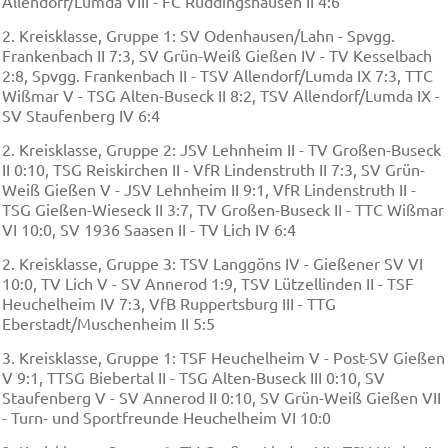
Allendorf/Lumda VIII - FC Rüddingshausen II 4:6
2. Kreisklasse, Gruppe 1: SV Odenhausen/Lahn - Spvgg.
Frankenbach II 7:3, SV Grün-Weiß Gießen IV - TV Kesselbach
2:8, Spvgg. Frankenbach II - TSV Allendorf/Lumda IX 7:3, TTC
Wißmar V - TSG Alten-Buseck II 8:2, TSV Allendorf/Lumda IX -
SV Staufenberg IV 6:4
2. Kreisklasse, Gruppe 2: JSV Lehnheim II - TV Großen-Buseck
II 0:10, TSG Reiskirchen II - VfR Lindenstruth II 7:3, SV Grün-
Weiß Gießen V - JSV Lehnheim II 9:1, VfR Lindenstruth II -
TSG Gießen-Wieseck II 3:7, TV Großen-Buseck II - TTC Wißmar
VI 10:0, SV 1936 Saasen II - TV Lich IV 6:4
2. Kreisklasse, Gruppe 3: TSV Langgöns IV - Gießener SV VI
10:0, TV Lich V - SV Annerod 1:9, TSV Lützellinden II - TSF
Heuchelheim IV 7:3, VfB Ruppertsburg III - TTG
Eberstadt/Muschenheim II 5:5
3. Kreisklasse, Gruppe 1: TSF Heuchelheim V - Post-SV Gießen
V 9:1, TTSG Biebertal II - TSG Alten-Buseck III 0:10, SV
Staufenberg V - SV Annerod II 0:10, SV Grün-Weiß Gießen VII
- Turn- und Sportfreunde Heuchelheim VI 10:0