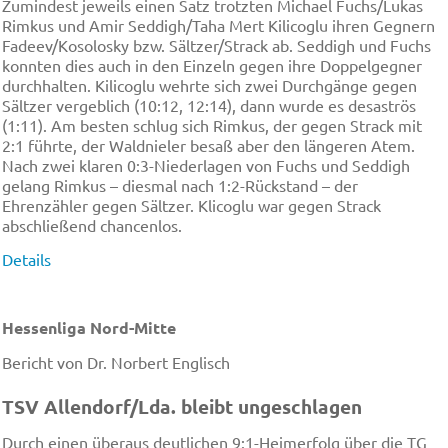
Zumindest jeweils einen Satz trotzten Michael Fuchs/Lukas
Rimkus und Amir Seddigh/Taha Mert Kilicoglu ihren Gegnern
Fadeev/Kosolosky bzw. Sältzer/Strack ab. Seddigh und Fuchs
konnten dies auch in den Einzeln gegen ihre Doppelgegner
durchhalten. Kilicoglu wehrte sich zwei Durchgänge gegen
Sältzer vergeblich (10:12, 12:14), dann wurde es desaströs
(1:11). Am besten schlug sich Rimkus, der gegen Strack mit
2:1 führte, der Waldnieler besaß aber den längeren Atem.
Nach zwei klaren 0:3-Niederlagen von Fuchs und Seddigh
gelang Rimkus – diesmal nach 1:2-Rückstand – der
Ehrenzähler gegen Sältzer. Klicoglu war gegen Strack
abschließend chancenlos.
Details
Hessenliga Nord-Mitte
Bericht von Dr. Norbert Englisch
TSV Allendorf/Lda. bleibt ungeschlagen
Durch einen überaus deutlichen 9:1-Heimerfolg über die TG