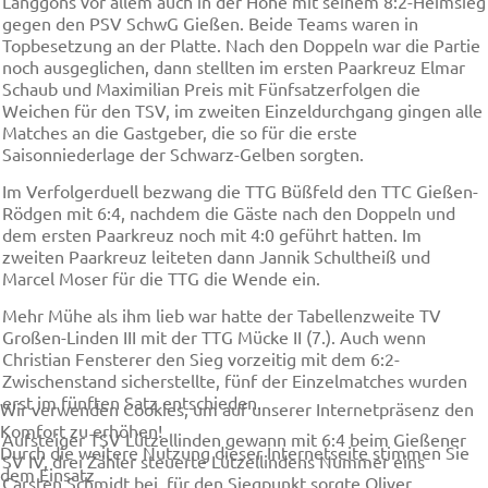
Langgöns vor allem auch in der Höhe mit seinem 8:2-Heimsieg
gegen den PSV SchwG Gießen. Beide Teams waren in
Topbesetzung an der Platte. Nach den Doppeln war die Partie
noch ausgeglichen, dann stellten im ersten Paarkreuz Elmar
Schaub und Maximilian Preis mit Fünfsatzerfolgen die
Weichen für den TSV, im zweiten Einzeldurchgang gingen alle
Matches an die Gastgeber, die so für die erste
Saisonniederlage der Schwarz-Gelben sorgten.
Im Verfolgerduell bezwang die TTG Büßfeld den TTC Gießen-
Rödgen mit 6:4, nachdem die Gäste nach den Doppeln und
dem ersten Paarkreuz noch mit 4:0 geführt hatten. Im
zweiten Paarkreuz leiteten dann Jannik Schultheiß und
Marcel Moser für die TTG die Wende ein.
Mehr Mühe als ihm lieb war hatte der Tabellenzweite TV
Großen-Linden III mit der TTG Mücke II (7.). Auch wenn
Christian Fensterer den Sieg vorzeitig mit dem 6:2-
Zwischenstand sicherstellte, fünf der Einzelmatches wurden
erst im fünften Satz entschieden.
Wir verwenden Cookies, um auf unserer Internetpräsenz den
Komfort zu erhöhen!
Aufsteiger TSV Lützellinden gewann mit 6:4 beim Gießener
Durch die weitere Nutzung dieser Internetseite stimmen Sie
SV IV, drei Zähler steuerte Lützellindens Nummer eins
dem Einsatz
Carsten Schmidt bei, für den Siegpunkt sorgte Oliver