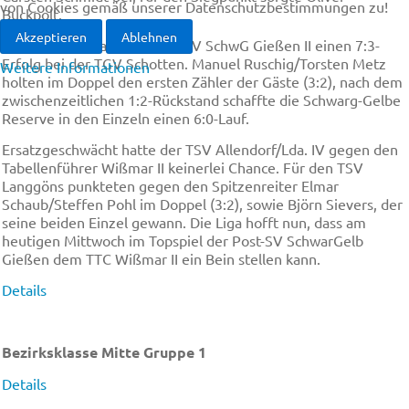
von Cookies gemäß unserer Datenschutzbestimmungen zu!
Buckpolt.
Akzeptieren
Ablehnen
Im Kellerduell landete der PSV SchwG Gießen II einen 7:3-
Erfolg bei der TGV Schotten. Manuel Ruschig/Torsten Metz
Weitere Informationen
holten im Doppel den ersten Zähler der Gäste (3:2), nach dem
zwischenzeitlichen 1:2-Rückstand schaffte die Schwarg-Gelbe
Reserve in den Einzeln einen 6:0-Lauf.
Ersatzgeschwächt hatte der TSV Allendorf/Lda. IV gegen den
Tabellenführer Wißmar II keinerlei Chance. Für den TSV
Langgöns punkteten gegen den Spitzenreiter Elmar
Schaub/Steffen Pohl im Doppel (3:2), sowie Björn Sievers, der
seine beiden Einzel gewann. Die Liga hofft nun, dass am
heutigen Mittwoch im Topspiel der Post-SV SchwarGelb
Gießen dem TTC Wißmar II ein Bein stellen kann.
Details
Bezirksklasse Mitte Gruppe 1
Details