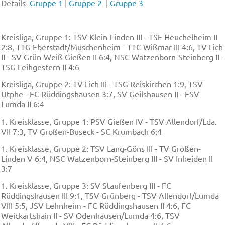
Details
Gruppe 1
|
Gruppe 2
|
Gruppe 3
Kreisliga, Gruppe 1: TSV Klein-Linden III - TSF Heuchelheim II
2:8, TTG Eberstadt/Muschenheim - TTC Wißmar III 4:6, TV Lich
II - SV Grün-Weiß Gießen II 6:4, NSC Watzenborn-Steinberg II -
TSG Leihgestern II 4:6
Kreisliga, Gruppe 2: TV Lich III - TSG Reiskirchen 1:9, TSV
Utphe - FC Rüddingshausen 3:7, SV Geilshausen II - FSV
Lumda II 6:4
1. Kreisklasse, Gruppe 1: PSV Gießen IV - TSV Allendorf/Lda.
VII 7:3, TV Großen-Buseck - SC Krumbach 6:4
1. Kreisklasse, Gruppe 2: TSV Lang-Göns III - TV Großen-
Linden V 6:4, NSC Watzenborn-Steinberg III - SV Inheiden II
3:7
1. Kreisklasse, Gruppe 3: SV Staufenberg III - FC
Rüddingshausen III 9:1, TSV Grünberg - TSV Allendorf/Lumda
VIII 5:5, JSV Lehnheim - FC Rüddingshausen II 4:6, FC
Weickartshain II - SV Odenhausen/Lumda 4:6, TSV