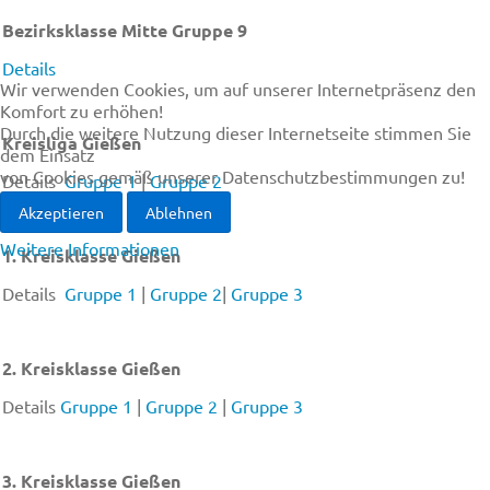
Bezirksklasse Mitte Gruppe 9
Details
Wir verwenden Cookies, um auf unserer Internetpräsenz den
Komfort zu erhöhen!
Durch die weitere Nutzung dieser Internetseite stimmen Sie
Kreisliga Gießen
dem Einsatz
von Cookies gemäß unserer Datenschutzbestimmungen zu!
Details
Gruppe 1
|
Gruppe 2
Akzeptieren
Ablehnen
Weitere Informationen
1. Kreisklasse Gießen
Details
Gruppe 1
|
Gruppe 2
|
Gruppe 3
2. Kreisklasse Gießen
Details
Gruppe 1
|
Gruppe 2
|
Gruppe 3
3. Kreisklasse Gießen