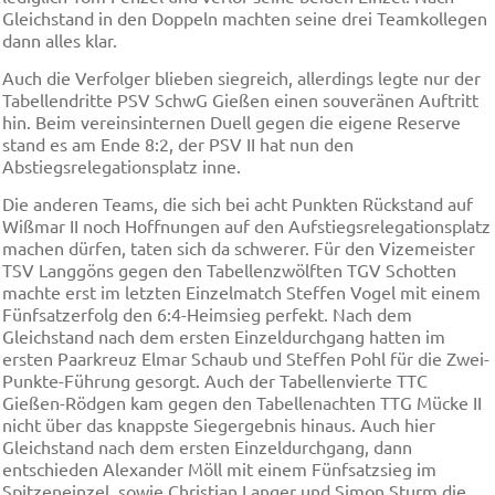
Gleichstand in den Doppeln machten seine drei Teamkollegen
dann alles klar.
Auch die Verfolger blieben siegreich, allerdings legte nur der
Tabellendritte PSV SchwG Gießen einen souveränen Auftritt
hin. Beim vereinsinternen Duell gegen die eigene Reserve
stand es am Ende 8:2, der PSV II hat nun den
Abstiegsrelegationsplatz inne.
Die anderen Teams, die sich bei acht Punkten Rückstand auf
Wißmar II noch Hoffnungen auf den Aufstiegsrelegationsplatz
machen dürfen, taten sich da schwerer. Für den Vizemeister
TSV Langgöns gegen den Tabellenzwölften TGV Schotten
machte erst im letzten Einzelmatch Steffen Vogel mit einem
Fünfsatzerfolg den 6:4-Heimsieg perfekt. Nach dem
Gleichstand nach dem ersten Einzeldurchgang hatten im
ersten Paarkreuz Elmar Schaub und Steffen Pohl für die Zwei-
Punkte-Führung gesorgt. Auch der Tabellenvierte TTC
Gießen-Rödgen kam gegen den Tabellenachten TTG Mücke II
nicht über das knappste Siegergebnis hinaus. Auch hier
Gleichstand nach dem ersten Einzeldurchgang, dann
entschieden Alexander Möll mit einem Fünfsatzsieg im
Spitzeneinzel, sowie Christian Langer und Simon Sturm die