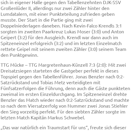
sich in eigener Halle gegen den Tabellenzehnten DJK-SSV
Großenlüder II, allerdings nur zwei Zähler hinter den
Lumdatalern, mit einer Punkteteilung zufrieden geben
musste. Der Start in die Partie ging mit zwei
Doppelniederlagen daneben. Nach Kevin-Falco Krendls 3:1
sorgten im zweiten Paarkreuz Lukas Moser (3:0) und Anton
Geipert (3:2) für den Ausgleich. Krendl war dann auch im
Spitzeneinzel erfolgreich (3:2) und im letzten Einzelmatch
rettete Geipel mit seinem zweiten Zähler (3:0) seinem Team
den Punktgewinn.
TTG Mücke – TTG Margretenhaun-Künzell 7:3 (2:0): Mit zwei
Dreisatzsiegen starteten die Gastgeber perfekt in dieses
Topspiel gegen den Tabellenführer. Jonas Benzler nach 0:2-
Satzrückstand und Tobias Metz verteidigten mit
Fünfsatzerfolgen die Führung, denn auch die Gäste punkteten
zweimal im ersten Einzeldurchgang. Im Spitzeneinzel drehte
Benzler das Match wieder nach 0:2-Satzrückstand und machte
so nach dem Viersatzerfolg von Nummer zwei Jonas Stiehler
den Sieg vorzeitig perfekt. Für den siebten Zähler sorgte im
letzten Match Kapitän Markus Schwebel.
„Das war natürlich ein Traumstart für uns“, freute sich dieser