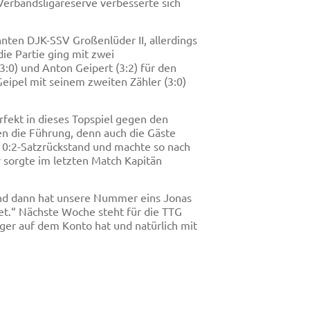
Verbandsligareserve verbesserte sich
hnten DJK-SSV Großenlüder II, allerdings
ie Partie ging mit zwei
:0) und Anton Geipert (3:2) für den
Geipel mit seinem zweiten Zähler (3:0)
rfekt in dieses Topspiel gegen den
en die Führung, denn auch die Gäste
 0:2-Satzrückstand und machte so nach
 sorgte im letzten Match Kapitän
 und dann hat unsere Nummer eins Jonas
et.“ Nächste Woche steht für die TTG
iger auf dem Konto hat und natürlich mit