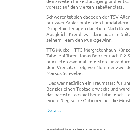
den zweiten Einzeldurchgang und entschi
vorerst auf den vierten Tabellenplatz.
Schwerer tat sich dagegen der TSV Allen
nur zwei Zähler hinter den Lumdatalern,
Doppelniederlagen daneben. Nach Kevin-
Ausgleich. Krendl war dann auch im Spitz
seinem Team den Punktgewinn.
TTG Mücke – TTG Margretenhaun-Künzell 7
Tabellenführer. Jonas Benzler nach 0:2-
punkteten zweimal im ersten Einzeldurc
dem Viersatzerfolg von Nummer zwei Jona
Markus Schwebel.
„Das war natürlich ein Traumstart für 
Benzler einen Toptag erwischt und wurd
das nächste Topspiel beim Tabellendritt
einem Sieg seine Optionen auf die Meist
Details
Bezirksliga Mitte Gruppe 1