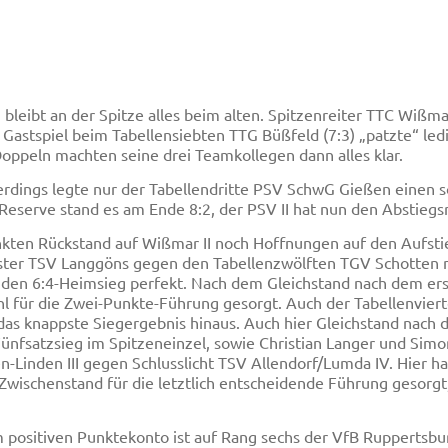
 bleibt an der Spitze alles beim alten. Spitzenreiter TTC Wißma
astspiel beim Tabellensiebten TTG Büßfeld (7:3) „patzte“ ledi
Doppeln machten seine drei Teamkollegen dann alles klar.
llerdings legte nur der Tabellendritte PSV SchwG Gießen einen 
Reserve stand es am Ende 8:2, der PSV II hat nun den Abstiegsr
unkten Rückstand auf Wißmar II noch Hoffnungen auf den Aufsti
ister TSV Langgöns gegen den Tabellenzwölften TGV Schotten 
 den 6:4-Heimsieg perfekt. Nach dem Gleichstand nach dem ers
hl für die Zwei-Punkte-Führung gesorgt. Auch der Tabellenvi
 das knappste Siegergebnis hinaus. Auch hier Gleichstand nach
nfsatzsieg im Spitzeneinzel, sowie Christian Langer und Simon
n-Linden III gegen Schlusslicht TSV Allendorf/Lumda IV. Hier 
ischenstand für die letztlich entscheidende Führung gesorgt,
m positiven Punktekonto ist auf Rang sechs der VfB Ruppertsbu