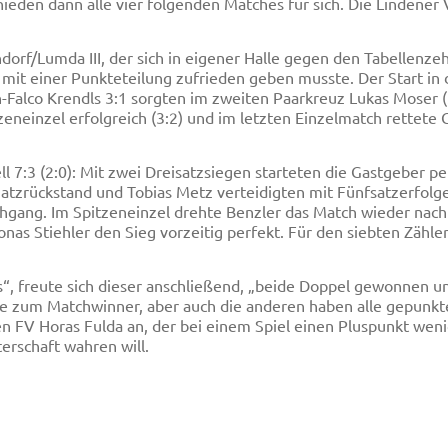
eden dann alle vier folgenden Matches für sich. Die Lindener 
dorf/Lumda III, der sich in eigener Halle gegen den Tabellenze
 mit einer Punkteteilung zufrieden geben musste. Der Start in d
Falco Krendls 3:1 sorgten im zweiten Paarkreuz Lukas Moser (3
eneinzel erfolgreich (3:2) und im letzten Einzelmatch rettete 
:3 (2:0): Mit zwei Dreisatzsiegen starteten die Gastgeber pe
Satzrückstand und Tobias Metz verteidigten mit Fünfsatzerfolg
hgang. Im Spitzeneinzel drehte Benzler das Match wieder nach
s Stiehler den Sieg vorzeitig perfekt. Für den siebten Zähler
uns“, freute sich dieser anschließend, „beide Doppel gewonnen
e zum Matchwinner, aber auch die anderen haben alle gepunkt
en FV Horas Fulda an, der bei einem Spiel einen Pluspunkt wen
erschaft wahren will.