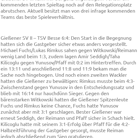
kommenden letzten Spieltag noch auf den Relegationsplatz
abrutschen. Aktuell besitzt man von drei infrage kommenden
Teams das beste Spieleverhältnis.
Gießener SV II – TSV Besse 6:4: Den Start in die Begegnung
hatten sich die Gastgeber sicher etwas anders vorgestellt.
Michael Fuchs/Lukas Rimkus sahen gegen Witkowski/Reimann
wenig Land beim 1:3, zudem lagen Amir Seddigh/Taha
Kilicoglu gegen Yunusov/Pfaff mit 0:2 im Hintertreffen. Durch
ein 13:11 und anschließend 11:8 und 11:9 bekam man die
Sache noch hingebogen. Und noch einen zweiten Wackler
hatten die Gießener zu bewältigen: Rimkus musste beim 4:3-
Zwischenstand gegen Yunusov in den Entscheidungssatz und
blieb mit 16:14 nur hauchdünn Sieger. Gegen den
bärenstarken Witkowski hatten die Gießener Spitzenleute
Fuchs und Rimkus keine Chance, Fuchs hatte Yunusov
zunächst aber mit 3:1 geschlagen. Bester Gießener war
erneut Seddigh, der Reimann und Pfaff sicher in Schach hielt.
Kilicoglu hatte mit seinem 3:1-Erfolg über Pfaff für die 4:2-
Halbzeitführung der Gastgeber gesorgt, musste Reiman
jedoch abschließend zum Sieg gratulieren.