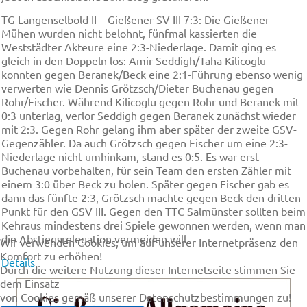
TG Langenselbold II – Gießener SV III 7:3: Die Gießener
Mühen wurden nicht belohnt, fünfmal kassierten die
Weststädter Akteure eine 2:3-Niederlage. Damit ging es
gleich in den Doppeln los: Amir Seddigh/Taha Kilicoglu
konnten gegen Beranek/Beck eine 2:1-Führung ebenso wenig
verwerten wie Dennis Grötzsch/Dieter Buchenau gegen
Rohr/Fischer. Während Kilicoglu gegen Rohr und Beranek mit
0:3 unterlag, verlor Seddigh gegen Beranek zunächst wieder
mit 2:3. Gegen Rohr gelang ihm aber später der zweite GSV-
Gegenzähler. Da auch Grötzsch gegen Fischer um eine 2:3-
Niederlage nicht umhinkam, stand es 0:5. Es war erst
Buchenau vorbehalten, für sein Team den ersten Zähler mit
einem 3:0 über Beck zu holen. Später gegen Fischer gab es
dann das fünfte 2:3, Grötzsch machte gegen Beck den dritten
Punkt für den GSV III. Gegen den TTC Salmünster sollten beim
Kehraus mindestens drei Spiele gewonnen werden, wenn man
die Abstiegsrelegation vermeiden will.
Wir verwenden Cookies, um auf unserer Internetpräsenz den
Komfort zu erhöhen!
Details
Durch die weitere Nutzung dieser Internetseite stimmen Sie
dem Einsatz
von Cookies gemäß unserer Datenschutzbestimmungen zu!