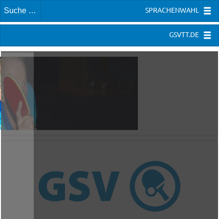
SPRACHENWAHL
GSVTT.DE