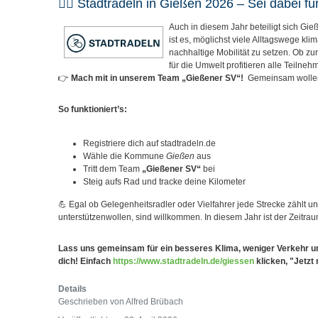
🚴‍♂️ Stadtradeln in Gießen 2026 – Sei dabei 
Auch in diesem Jahr beteiligt sich Gi
ist es, möglichst viele Alltagswege k
nachhaltige Mobilität zu setzen. Ob zur
für die Umwelt profitieren alle Teil
👉
Mach mit in unserem Team „Gießener SV“!
Gemeinsam wollen 
So funktioniert’s:
Registriere dich auf stadtradeln.de
Wähle die Kommune
Gießen
aus
Tritt dem Team
„Gießener SV“
bei
Steig aufs Rad und tracke deine Kilometer
💪 Egal ob Gelegenheitsradler oder Vielfahrer jede Strecke zählt u
unterstützenwollen, sind willkommen. In diesem Jahr ist der Zeitra
Lass uns gemeinsam für ein besseres Klima, weniger Verkehr u
dich! Einfach
https://www.stadtradeln.de/giessen
klicken, "Jetz
Details
Geschrieben von
Alfred Brübach