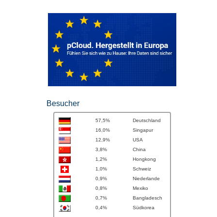
Besucher
57,5%
Deutschland
16,0%
Singapur
12,9%
USA
3,8%
China
1,2%
Hongkong
1,0%
Schweiz
0,9%
Niederlande
0,8%
Mexiko
0,7%
Bangladesch
0,4%
Südkorea