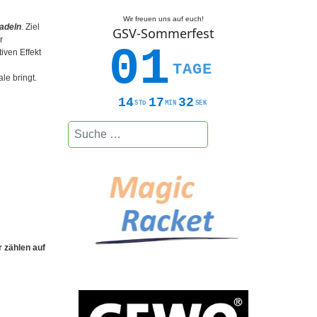
Wir freuen uns auf euch!
adeln
. Ziel
GSV-Sommerfest
r
01
iven Effekt
TAGE
le bringt.
14
17
31
STD
MIN
SEK
Suchen
r zählen auf