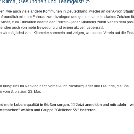
für Klima, Gesundheit und Teamgeist! 🌱
eßen, wie auch viele andere Kommunen in Deutschland, wieder an der Aktion
Stadtr
limafreundlich mit dem Fahrrad zurückzulegen und gemeinsam ein starkes Zeichen fü
 Arbeit, zum Einkaufen oder in der Freizeit – jeder Kilometer zählt! Neben dem posit
nehmenden auch von mehr Bewegung und einem aktiven Lebensstil.
wir möglichst viele Kilometer sammeln und zeigen, was unser Verein auf die Peda
nd bringt uns im Ranking nach vorne! Auch Nichtmitglieder und Freunde, die uns
um vom 3. bis zum 23. Mai.
nd mehr Lebensqualität in Gießen sorgen.
🚴‍♀️
Jetzt anmelden und mitradeln – wi
t mitmachen" wählen
und Gruppe "Gießener SV" beitreten
.