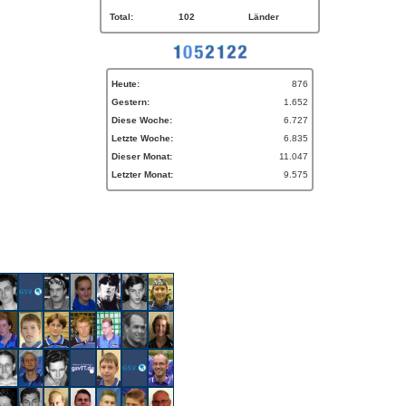
Total:
102
Länder
Heute:
876
Gestern:
1.652
Diese Woche:
6.727
Letzte Woche:
6.835
Dieser Monat:
11.047
Letzter Monat:
9.575
en!