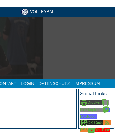
VOLLEYBALL
ONTAKT
LOGIN
DATENSCHUTZ
IMPRESSUM
Social Links
Drucken
Link kopieren
Mastodon
QR-Code
RSS
YouTube