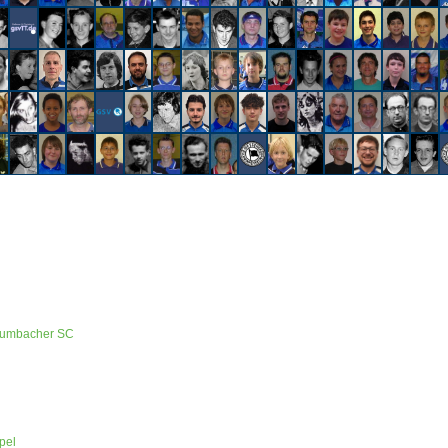
Krumbacher SC
pel