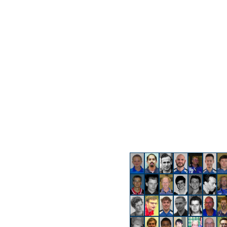
Wi
Du
vo