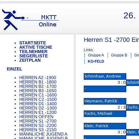
26.
Herren S1 -2700 Ei
STARTSEITE
AKTIVE TISCHE
Links:
TEILNEHMER
Gruppe A
Gruppe B
Gr
SIEGERLISTE
ZEITPLAN
KO-FELD
EINZEL
Schönhaar, Andrew
HERREN A2 -1900
HERREN B1 -1800
3 : 0
Schön
HERREN B2 -1700
-
HERREN B3 -1650
HERREN C1 -1600
HERREN C2 -1500
Heymann, Patrick
HERREN D1 -1400
2 : 3
Fuchs,
HERREN D2 -1300
HERREN E1 -1200
Fuchs, Michael
HERREN OFFEN
HERREN S1 -2700
HERREN S2 -2200
Klein, Patrick
HERREN S3 -2150
3 : 0
Klein, 
MÄNNLICHE JUGEND A
MÄNNLICHE JUGEND B
-