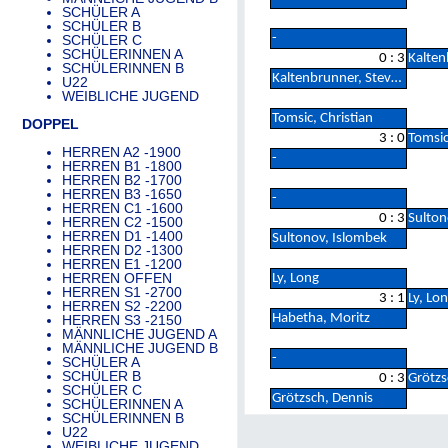
SCHÜLER A
SCHÜLER B
-
SCHÜLER C
SCHÜLERINNEN A
0 : 3
Kalten
SCHÜLERINNEN B
Kaltenbrunner, Steven
U22
WEIBLICHE JUGEND
Tomsic, Christian
DOPPEL
3 : 0
Tomsic
HERREN A2 -1900
-
HERREN B1 -1800
HERREN B2 -1700
HERREN B3 -1650
-
HERREN C1 -1600
0 : 3
Sulton
HERREN C2 -1500
HERREN D1 -1400
Sultonov, Islombek
HERREN D2 -1300
HERREN E1 -1200
HERREN OFFEN
Ly, Long
HERREN S1 -2700
3 : 1
Ly, Lo
HERREN S2 -2200
Habetha, Moritz
HERREN S3 -2150
MÄNNLICHE JUGEND A
MÄNNLICHE JUGEND B
-
SCHÜLER A
SCHÜLER B
0 : 3
Grötzs
SCHÜLER C
Grötzsch, Dennis
SCHÜLERINNEN A
SCHÜLERINNEN B
U22
WEIBLICHE JUGEND