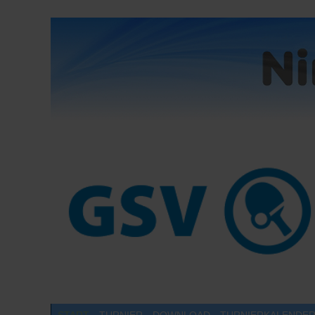
START
TURNIER
DOWNLOAD
TURNIERKALENDE