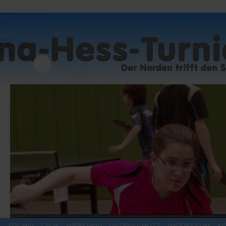
R
ARCHIV
FAQS
WEBSHOP
DATENSCHUTZ
IMPRESSUM
K