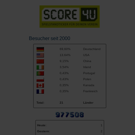
Besucher seit 2000
69,60%
Deutschland
13,64%
USA
9,15%
China
3,54%
Irland
0,43%
Portugal
0,43%
Polen
0,35%
Kanada
0,35%
Frankreich
Total:
21
Länder
Heute:
1
Gestern:
2