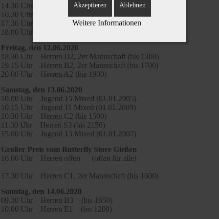
14.30 Uhr Herren B2 (bis 1700)
Akzeptieren
Ablehnen
16.30 Uhr Herren S2 (bis 2200)
Weitere Informationen
17.30 Uhr Herren D1, 2er Mannschaft (bis 1400)
18.00 Uhr Herren A2, 2er Mannschaft (bis 1900)
Freitag, den 12.06.2020
18.30 Uhr Herren D2, 2er Mannschaft (bis 1300)
19.15 Uhr Herren B2, 2er Mannschaft (bis 1700)
20.00 Uhr Herren A2 (bis 1900)
Samstag, den 13.06.2020
10.00 Uhr Jugend 15 Mixed (01.01.2005)
10.15 Uhr Jugend 11 Mixed (01.01.2009)
10.30 Uhr Herren C2 (bis 1500)
11.30 Uhr Herren S3 (bis 2150)
15.00 Uhr Jugend 13 Mixed (01.01.2007)
Großer Preis vom Butterfly Store Gießen
16.00 Uhr Herren offen (offen für alle)
17.30 Uhr Herren C1, 2er Mannschaft (bis 1600)
Sonntag, den 14.06.2020
09.30 Uhr Herren B3 (bis 1650)
10.00 Uhr Herren E1 (bis 1200)