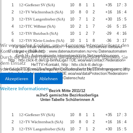
Wir verwenden Cookies, um auf unserer Internetpräsenz den
Komfort zu erhöhen!
Durch die weitere Nutzung dieser Internetseite stimmen Sie
dem Einsatz
von Cookies gemäß unserer Datenschutzbestimmungen zu!
Akzeptieren
Ablehnen
Weitere Informationen