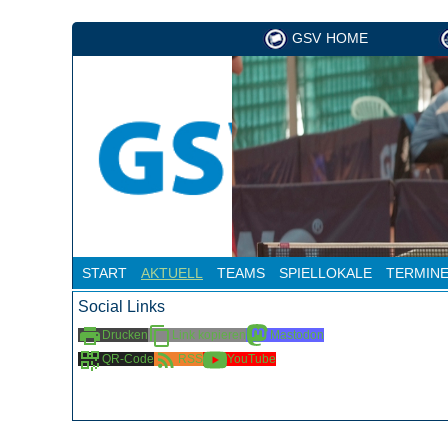
GSV HOME
START
AKTUELL
TEAMS
SPIELLOKALE
TERMIN
Social Links
Drucken
Link kopieren
Mastodon
QR-Code
RSS
YouTube