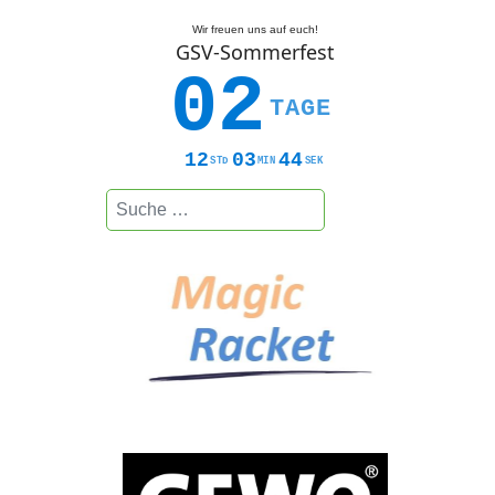
Wir freuen uns auf euch!
GSV-Sommerfest
02
TAGE
12
03
43
STD
MIN
SEK
Suchen