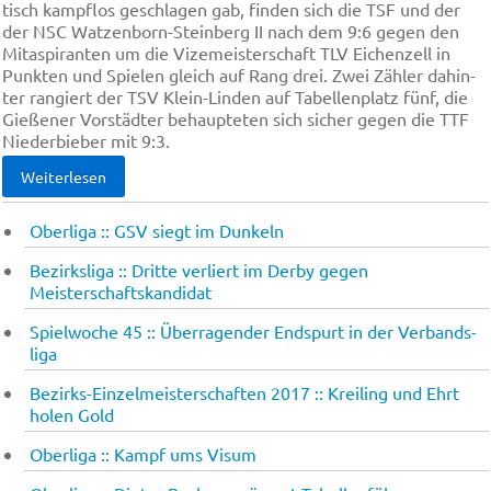
tisch kampf­los ge­schla­gen gab, fin­den sich die TSF und der
der NSC Wat­zen­born-Stein­berg II nach dem 9:6 ge­gen den
Mit­aspi­ran­ten um die Vi­ze­meis­ter­schaft TLV Ei­chen­zell in
Punk­ten und Spie­len gleich auf Rang drei. Zwei Zäh­ler da­hin­
ter ran­giert der TSV Klein-Lin­den auf Ta­bel­len­platz fünf, die
Gie­ße­ner Vor­städ­ter be­haup­te­ten sich si­cher ge­gen die TTF
Nie­der­bie­ber mit 9:3.
Weiterlesen
Oberliga :: GSV siegt im Dun­keln
Bezirksliga :: Dritte verliert im Derby gegen
Meisterschaftskandidat
Spielwoche 45 :: Über­ra­gen­der End­spurt in der Ver­bands­
li­ga
Bezirks-Einzelmeisterschaften 2017 :: Krei­ling und Ehrt
ho­len Gold
Oberliga :: Kampf ums Vi­sum