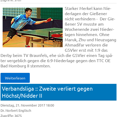
Star­ker Mer­kel kann Nie­
der­la­gen der Gie­ße­ner
nicht ver­hin­dern - Der Gie­
ße­ner SV muss­te am
Wochenende zwei Nie­der­
la­gen hin­neh­men. Oh­ne
Ma­ruk, Zhu und Neu­zu­gang
Ah­ma­di­far ver­lo­ren die
GSVler erst mit 1:9 das
Der­by beim TV Braun­fels, ehe sich die GSVler ei­nen Tag spä­
ter ver­geb­lich ge­gen die 6:9-Nie­der­la­ge ge­gen den TTC OE
Bad Hom­burg II stemm­ten.
Weiterlesen
Verbandsliga :: Zweite verliert gegen
Höchst/Nidder II
Dienstag, 21. November 2017 18:00
Dr. Norbert Englisch
Zugriffe: 3675