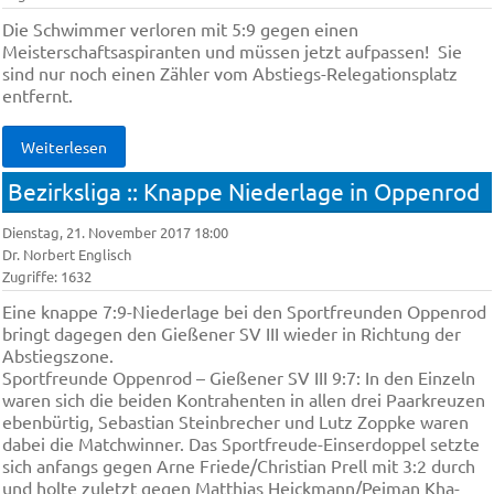
Die Schwim­mer ver­lo­ren mit 5:9 gegen einen
Meisterschaftsaspiranten und müs­sen jetzt auf­pas­sen! Sie
sind nur noch ei­nen Zäh­ler vom Ab­stiegs-Re­le­ga­ti­ons­platz
ent­fernt.
Weiterlesen
Bezirksliga :: Knappe Niederlage in Oppenrod
Dienstag, 21. November 2017 18:00
Dr. Norbert Englisch
Zugriffe: 1632
Eine knap­pe 7:9-Nie­der­la­ge bei den Sport­freun­den Op­pen­rod
bringt da­ge­gen den Gie­ße­ner SV III wie­der in Rich­tung der
Ab­stiegs­zo­ne.
Sport­freun­de Op­pen­rod – Gie­ße­ner SV III 9:7: In den Ein­zeln
wa­ren sich die bei­den Kon­tra­hen­ten in al­len drei Paar­kreu­zen
eben­bür­tig, Se­bas­ti­an Stein­bre­cher und Lutz Zopp­ke wa­ren
da­bei die Mat­chwin­ner. Das Sport­freu­de-Ein­ser­dop­pel setz­te
sich an­fangs ge­gen Ar­ne Frie­de/Chris­ti­an Prell mit 3:2 durch
und hol­te zu­letzt ge­gen Mat­thi­as Heick­mann/Pej­man Kha­