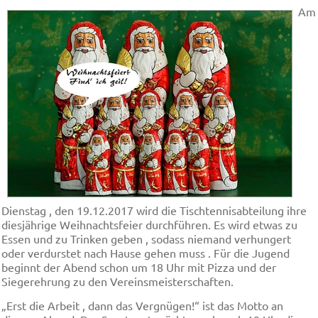
Am
Dienstag , den 19.12.2017 wird die Tischtennisabteilung ihre
diesjährige Weihnachtsfeier durchführen. Es wird etwas zu
Essen und zu Trinken geben , sodass niemand verhungert
oder verdurstet nach Hause gehen muss . Für die Jugend
beginnt der Abend schon um 18 Uhr mit Pizza und der
Siegerehrung zu den Vereinsmeisterschaften.
„Erst die Arbeit , dann das Vergnügen!“ ist das Motto an