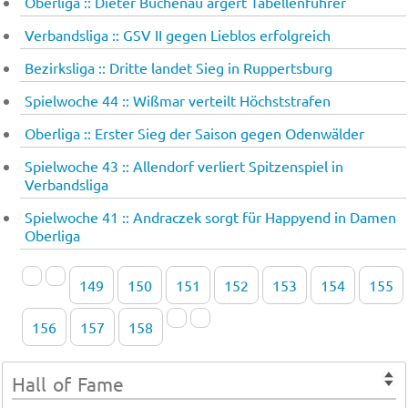
Oberliga :: Dieter Buch­enau är­gert Ta­bel­len­füh­rer
Verbandsliga :: GSV II gegen Lieblos erfolgreich
Bezirksliga :: Dritte landet Sieg in Ruppertsburg
Spielwoche 44 :: Wißmar verteilt Höchststrafen
Oberliga :: Erster Sieg der Saison gegen Odenwälder
Spielwoche 43 :: Al­len­dorf ver­liert Spit­zen­spiel in
Verbandsliga
Spielwoche 41 :: An­drac­zek sorgt für Hap­py­end in Damen
Oberliga
149
150
151
152
153
154
155
156
157
158
Hall of Fame