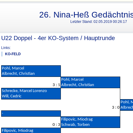
26. Nina-Heß Gedächtnis
Letzter Stand:
02.05.2019 00:26:17
U22 Doppel - 4er KO-System / Hauptrunde
Links:
KO-FELD
Pohl, Marcel
Albrecht, Christian
Pohl, Marcel
3 : 1
Albrecht, Christian
Schrecke, Marcel Lorenzo
Will, Cedric
Pohl, 
3 : 0
Albrech
-
Filipovic, Miodrag
0 : 3
Schwab, Torben
Filipovic, Miodrag