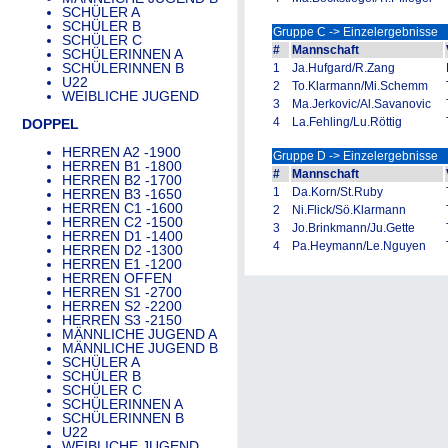
SCHÜLER A
SCHÜLER B
Gruppe C -> Einzelergebnisse
SCHÜLER C
#
Mannschaft
SCHÜLERINNEN A
SCHÜLERINNEN B
1
Ja.Hufgard/R.Zang
U22
2
To.Klarmann/Mi.Schemm
WEIBLICHE JUGEND
3
Ma.Jerkovic/Al.Savanovic
4
La.Fehling/Lu.Röttig
DOPPEL
HERREN A2 -1900
Gruppe D -> Einzelergebnisse
HERREN B1 -1800
#
Mannschaft
HERREN B2 -1700
1
Da.Korn/St.Ruby
HERREN B3 -1650
HERREN C1 -1600
2
Ni.Flick/Sö.Klarmann
HERREN C2 -1500
3
Jo.Brinkmann/Ju.Gette
HERREN D1 -1400
4
Pa.Heymann/Le.Nguyen
HERREN D2 -1300
HERREN E1 -1200
HERREN OFFEN
HERREN S1 -2700
HERREN S2 -2200
HERREN S3 -2150
MÄNNLICHE JUGEND A
MÄNNLICHE JUGEND B
SCHÜLER A
SCHÜLER B
SCHÜLER C
SCHÜLERINNEN A
SCHÜLERINNEN B
U22
WEIBLICHE JUGEND