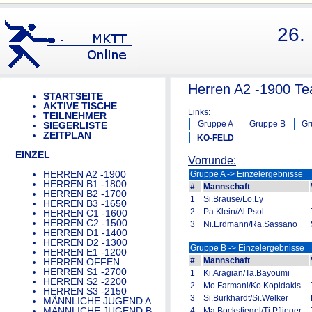
26.
Herren A2 -1900 T
STARTSEITE
AKTIVE TISCHE
Links:
TEILNEHMER
Gruppe A
Gruppe B
Gr
SIEGERLISTE
ZEITPLAN
KO-FELD
EINZEL
Vorrunde:
HERREN A2 -1900
Gruppe A -> Einzelergebnisse
HERREN B1 -1800
#
Mannschaft
HERREN B2 -1700
1
Si.Brause/Lo.Ly
HERREN B3 -1650
2
Pa.Klein/Al.Psol
HERREN C1 -1600
HERREN C2 -1500
3
Ni.Erdmann/Ra.Sassano
HERREN D1 -1400
HERREN D2 -1300
Gruppe B -> Einzelergebnisse
HERREN E1 -1200
#
Mannschaft
HERREN OFFEN
HERREN S1 -2700
1
Ki.Aragian/Ta.Bayoumi
HERREN S2 -2200
2
Mo.Farmani/Ko.Kopidakis
HERREN S3 -2150
3
Si.Burkhardt/Si.Welker
MÄNNLICHE JUGEND A
MÄNNLICHE JUGEND B
4
Ma.Bockstiegel/Ti.Pflieger