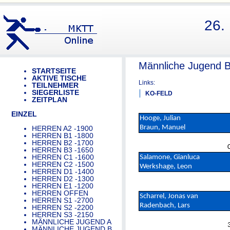
26.
Männliche Jugend B
STARTSEITE
AKTIVE TISCHE
Links:
TEILNEHMER
SIEGERLISTE
KO-FELD
ZEITPLAN
EINZEL
Hooge, Julian
Braun, Manuel
HERREN A2 -1900
HERREN B1 -1800
HERREN B2 -1700
HERREN B3 -1650
HERREN C1 -1600
Salamone, Gianluca
HERREN C2 -1500
Werkshage, Leon
HERREN D1 -1400
HERREN D2 -1300
HERREN E1 -1200
HERREN OFFEN
Scharrel, Jonas van
HERREN S1 -2700
Radenbach, Lars
HERREN S2 -2200
HERREN S3 -2150
MÄNNLICHE JUGEND A
MÄNNLICHE JUGEND B