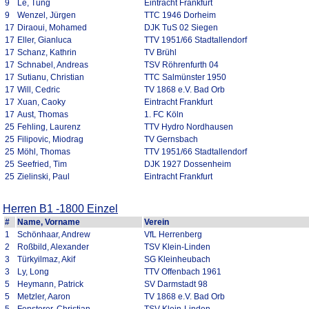
9
Le, Tung
Eintracht Frankfurt
9
Wenzel, Jürgen
TTC 1946 Dorheim
17
Diraoui, Mohamed
DJK TuS 02 Siegen
17
Eller, Gianluca
TTV 1951/66 Stadtallendorf
17
Schanz, Kathrin
TV Brühl
17
Schnabel, Andreas
TSV Röhrenfurth 04
17
Sutianu, Christian
TTC Salmünster 1950
17
Will, Cedric
TV 1868 e.V. Bad Orb
17
Xuan, Caoky
Eintracht Frankfurt
17
Aust, Thomas
1. FC Köln
25
Fehling, Laurenz
TTV Hydro Nordhausen
25
Filipovic, Miodrag
TV Gernsbach
25
Möhl, Thomas
TTV 1951/66 Stadtallendorf
25
Seefried, Tim
DJK 1927 Dossenheim
25
Zielinski, Paul
Eintracht Frankfurt
Herren B1 -1800 Einzel
#
Name, Vorname
Verein
1
Schönhaar, Andrew
VfL Herrenberg
2
Roßbild, Alexander
TSV Klein-Linden
3
Türkyilmaz, Akif
SG Kleinheubach
3
Ly, Long
TTV Offenbach 1961
5
Heymann, Patrick
SV Darmstadt 98
5
Metzler, Aaron
TV 1868 e.V. Bad Orb