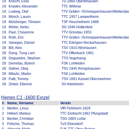
19
Knecht, Elias
TG 1860 Obertshausen
19
Krastev, Alexander
TTC Wißmar
19
Ludwig, Olaf
TTV Gräfen- /Schneppenhausen/Weiterstad
19
Minich, Laurin
TTC 1957 Lampertheim
19
Molzberger, Tilmann
TSF Heuchelheim 1888
19
Möller, Heiko
SG 1946 Hüttenfeld
19
Paul, Cheyenne
TTV Gründau 1953
19
Roth, Eric
TTV Gräfen- /Schneppenhausen/Weiterstad
19
Vanegas, Daniel
TTC Edingen-Neckarhausen
28
Bill, Alex
TSV 1910 Albshausen
28
Dang, Tung Lam
TTV Offenbach 1961
28
Degueldre, Stephan
TTG Vogelsang
28
Demirtas, Bülent
FSK Lohfelden
28
Gafner, Oleg
TSV 1945 Ihringshausen
28
Mikulic, Marko
FSK Lohfelden
28
Patti, Tommy
TSV 1891 Kassel-Oberzwehren
28
Zinkel, Etienne
SV Adelsheim
Herren C1 -1600 Einzel
#
Name, Vorname
Verein
1
Merten, Linus
VfR Fehlheim 1929
2
Hilbert, Markus
TTC Eintracht 1962 Pfungstadt
3
Becker, Christian
TSG 1883 Lollar
3
Fritsche, Thomas
TuS Ebersdorf