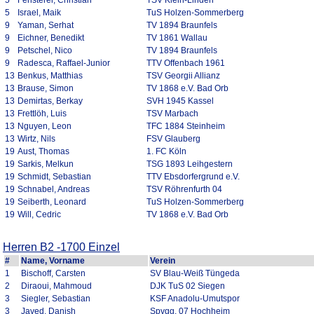
5
Fensterer, Christian
TSV Klein-Linden
5
Israel, Maik
TuS Holzen-Sommerberg
9
Yaman, Serhat
TV 1894 Braunfels
9
Eichner, Benedikt
TV 1861 Wallau
9
Petschel, Nico
TV 1894 Braunfels
9
Radesca, Raffael-Junior
TTV Offenbach 1961
13
Benkus, Matthias
TSV Georgii Allianz
13
Brause, Simon
TV 1868 e.V. Bad Orb
13
Demirtas, Berkay
SVH 1945 Kassel
13
Frettlöh, Luis
TSV Marbach
13
Nguyen, Leon
TFC 1884 Steinheim
13
Wirtz, Nils
FSV Glauberg
19
Aust, Thomas
1. FC Köln
19
Sarkis, Melkun
TSG 1893 Leihgestern
19
Schmidt, Sebastian
TTV Ebsdorfergrund e.V.
19
Schnabel, Andreas
TSV Röhrenfurth 04
19
Seiberth, Leonard
TuS Holzen-Sommerberg
19
Will, Cedric
TV 1868 e.V. Bad Orb
Herren B2 -1700 Einzel
#
Name, Vorname
Verein
1
Bischoff, Carsten
SV Blau-Weiß Tüngeda
2
Diraoui, Mahmoud
DJK TuS 02 Siegen
3
Siegler, Sebastian
KSF Anadolu-Umutspor
3
Javed, Danish
Spvgg. 07 Hochheim