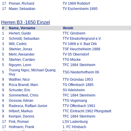
17
Preiser, Richard
TV 1969 Roßdorf
17
Maier, Sebastian
TV Eschersheim 1895
Herren B3 -1650 Einzel
#
Name, Vorname
Verein
1
Herlert, Guido
TTC Ginsheim
2
Schmidt, Sebastian
TTV Ebsdorfergrund e.V.
3
Will, Cedric
TV 1868 e.V. Bad Orb
3
Stiehler, Jonas
TSF Heuchelheim 1888
5
Mehl, Alexander
TV 05 Oberndorf
5
Stiehler, Carsten
TTG Mücke
5
Nguyen, Leon
TFC 1884 Steinheim
Truong Ngoc, Michael Quang
5
TSG Niederhofheim 06
Huy
9
Walther, Nico
TTV Gründau 1953
9
Roca Brandt, Marc
TG Offenbach 1885
9
Schuster, Eric
SV Adelsheim
9
Sommerfeld, Chris
TFC 1884 Steinheim
9
Gossow, Adrian
TTG Vogelsang
9
Radesca, Raffael-Junior
TTV Offenbach 1961
9
Hilbert, Markus
TTC Eintracht 1962 Pfungstadt
9
Kempel, Dennis
TFC 1884 Steinheim
17
Fink, Roman
LSV Ladenburg
17
Hofmann, Frank
1. FC Hösbach