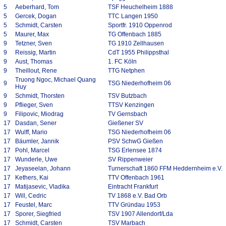
5
Aeberhard, Tom
TSF Heuchelheim 1888
5
Gercek, Dogan
TTC Langen 1950
5
Schmidt, Carsten
Sportfr. 1910 Oppenrod
5
Maurer, Max
TG Offenbach 1885
9
Tetzner, Sven
TG 1910 Zellhausen
9
Reissig, Martin
CdT 1955 Philippsthal
9
Aust, Thomas
1. FC Köln
9
Theillout, Rene
TTG Netphen
Truong Ngoc, Michael Quang
9
TSG Niederhofheim 06
Huy
9
Schmidt, Thorsten
TSV Butzbach
9
Pflieger, Sven
TTSV Kenzingen
9
Filipovic, Miodrag
TV Gernsbach
17
Dasdan, Sener
Gießener SV
17
Wulff, Mario
TSG Niederhofheim 06
17
Bäumler, Jannik
PSV SchwG Gießen
17
Pohl, Marcel
TSG Erlensee 1874
17
Wunderle, Uwe
SV Rippenweier
17
Jeyaseelan, Johann
Turnerschaft 1860 FFM Heddernheim e.V.
17
Kethers, Kai
TTV Offenbach 1961
17
Matijasevic, Vladika
Eintracht Frankfurt
17
Will, Cedric
TV 1868 e.V. Bad Orb
17
Feustel, Marc
TTV Gründau 1953
17
Sporer, Siegfried
TSV 1907 Allendorf/Lda
17
Schmidt, Carsten
TSV Marbach