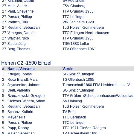
27
Kirchhoff, Dustin
SV Adelsheim
27
Muth, André
FSV Glauberg
27
Paul, Cheyenne
TTV Gründau 1953
27
Persch, Philipp
TTC Löffingen
27
Podlich, Dirk
VfR Fehlheim 1929
27
Reuland, Sebastian
TuS Holzen-Sommerberg
27
Vanegas, Daniel
TTC Edingen-Neckarhausen
27
Walther, Nico
TTV Gründau 1953
27
Zippe, Jörg
TSG 1883 Lollar
27
Berg, Thomas
TTV Offenbach 1961
Herren C2 -1500 Einzel
#
Name, Vorname
Verein
1
Krieger, Tobias
SG Sinzig/Ehlingen
2
Roca Brandt, Marc
TG Offenbach 1885
3
Jeyaseelan, Johann
Turnerschaft 1860 FFM Heddernheim e.V.
3
Dietl, Valentin
SG Sinzig/Ehlingen
5
Rzeczkowski, Grzegorz
TTV Gräfen- /Schneppenhausen/Weiterstad
5
Gleixner-Widera, Adam
SV Haiming
5
Reuland, Sebastian
TuS Holzen-Sommerberg
5
Schanz, Kathrin
TV Brühl
9
Meyer, Nils
TTC Bernbach
9
Persch, Philipp
TTC Löffingen
9
Popp, Robby
TTC 1971 Gießen-Rödgen
9
Maier, Sebastian
TV Eschersheim 1895