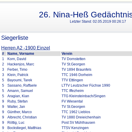
26. Nina-Heß Gedächtnis
Letzter Stand:
02.05.2019 00:26:17
Siegerliste
Herren A2 -1900 Einzel
#
Name, Vorname
Verein
1
Korn, David
TV Dornstetten
2
Hackenjos, Marc
TV St.Georgen
3
Ferber, Timo
TV 1894 Braunfels
3
Klein, Patrick
TTC 1946 Dorheim
5
Bayoumi, Tarek
TTV Ettlingen
5
Sassano, Raffaele
LTTV Leutzscher Füchse 1990
5
Amann, Samuel
TTC Iffezheim
5
Aragian, Kian
TTG Kleinsteinbach/Singen
9
Ruby, Stefan
FV Wiesental
9
Walter, Jan
TV St.Georgen
9
Günther, Marco
TTC 1962 Lieblos
9
Albrecht, Christian
TV 1880 Dreieichenhain
9
Röttig, Luc
Post SV Mühlhausen
9
Bockstiegel, Matthias
TTSV Kenzingen