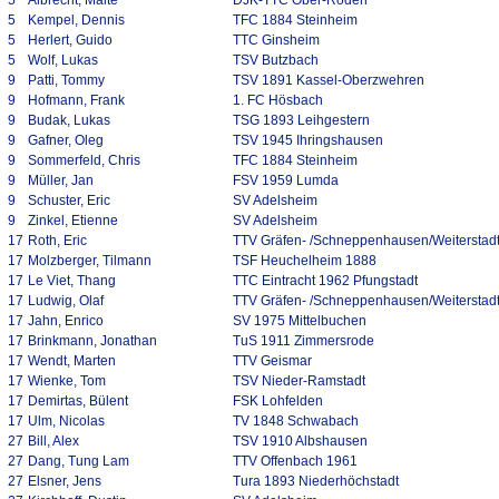
5
Albrecht, Malte
DJK-TTC Ober-Roden
5
Kempel, Dennis
TFC 1884 Steinheim
5
Herlert, Guido
TTC Ginsheim
5
Wolf, Lukas
TSV Butzbach
9
Patti, Tommy
TSV 1891 Kassel-Oberzwehren
9
Hofmann, Frank
1. FC Hösbach
9
Budak, Lukas
TSG 1893 Leihgestern
9
Gafner, Oleg
TSV 1945 Ihringshausen
9
Sommerfeld, Chris
TFC 1884 Steinheim
9
Müller, Jan
FSV 1959 Lumda
9
Schuster, Eric
SV Adelsheim
9
Zinkel, Etienne
SV Adelsheim
17
Roth, Eric
TTV Gräfen- /Schneppenhausen/Weiterstad
17
Molzberger, Tilmann
TSF Heuchelheim 1888
17
Le Viet, Thang
TTC Eintracht 1962 Pfungstadt
17
Ludwig, Olaf
TTV Gräfen- /Schneppenhausen/Weiterstad
17
Jahn, Enrico
SV 1975 Mittelbuchen
17
Brinkmann, Jonathan
TuS 1911 Zimmersrode
17
Wendt, Marten
TTV Geismar
17
Wienke, Tom
TSV Nieder-Ramstadt
17
Demirtas, Bülent
FSK Lohfelden
17
Ulm, Nicolas
TV 1848 Schwabach
27
Bill, Alex
TSV 1910 Albshausen
27
Dang, Tung Lam
TTV Offenbach 1961
27
Elsner, Jens
Tura 1893 Niederhöchstadt