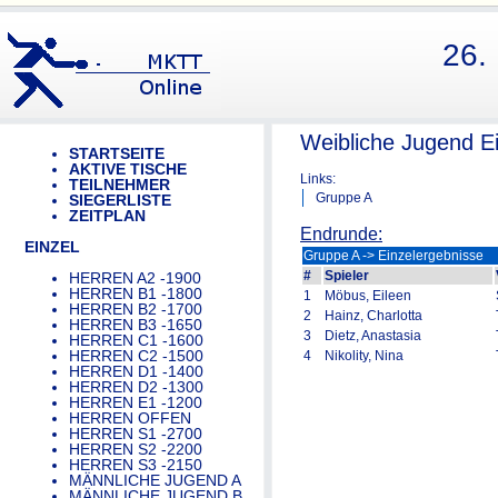
26.
Weibliche Jugend E
STARTSEITE
AKTIVE TISCHE
Links:
TEILNEHMER
Gruppe A
SIEGERLISTE
ZEITPLAN
Endrunde:
EINZEL
Gruppe A -> Einzelergebnisse
#
Spieler
HERREN A2 -1900
HERREN B1 -1800
1
Möbus, Eileen
HERREN B2 -1700
2
Hainz, Charlotta
HERREN B3 -1650
3
Dietz, Anastasia
HERREN C1 -1600
HERREN C2 -1500
4
Nikolity, Nina
HERREN D1 -1400
HERREN D2 -1300
HERREN E1 -1200
HERREN OFFEN
HERREN S1 -2700
HERREN S2 -2200
HERREN S3 -2150
MÄNNLICHE JUGEND A
MÄNNLICHE JUGEND B