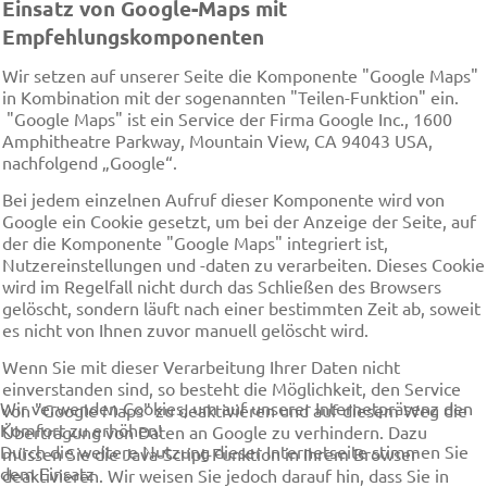
Einsatz von Google-Maps mit
Empfehlungskomponenten
Wir setzen auf unserer Seite die Komponente "Google Maps"
in Kombination mit der sogenannten "Teilen-Funktion" ein.
"Google Maps" ist ein Service der Firma Google Inc., 1600
Amphitheatre Parkway, Mountain View, CA 94043 USA,
nachfolgend „Google“.
Bei jedem einzelnen Aufruf dieser Komponente wird von
Google ein Cookie gesetzt, um bei der Anzeige der Seite, auf
der die Komponente "Google Maps" integriert ist,
Nutzereinstellungen und -daten zu verarbeiten. Dieses Cookie
wird im Regelfall nicht durch das Schließen des Browsers
gelöscht, sondern läuft nach einer bestimmten Zeit ab, soweit
es nicht von Ihnen zuvor manuell gelöscht wird.
Wenn Sie mit dieser Verarbeitung Ihrer Daten nicht
einverstanden sind, so besteht die Möglichkeit, den Service
Wir verwenden Cookies, um auf unserer Internetpräsenz den
von "Google Maps" zu deaktivieren und auf diesem Weg die
Komfort zu erhöhen!
Übertragung von Daten an Google zu verhindern. Dazu
Durch die weitere Nutzung dieser Internetseite stimmen Sie
müssen Sie die Java-Script-Funktion in Ihrem Browser
dem Einsatz
deaktivieren. Wir weisen Sie jedoch darauf hin, dass Sie in