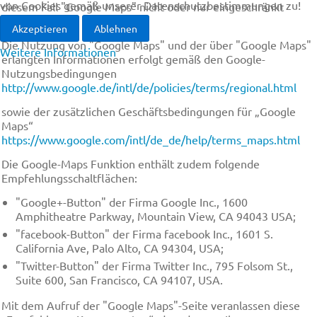
von Cookies gemäß unserer Datenschutzbestimmungen zu!
diesem Fall "Google Maps" nicht oder nur eingeschränkt
nutzen können.
Akzeptieren
Ablehnen
Die Nutzung von "Google Maps" und der über "Google Maps"
Weitere Informationen
erlangten Informationen erfolgt gemäß den Google-
Nutzungsbedingungen
http://www.google.de/intl/de/policies/terms/regional.html
sowie der zusätzlichen Geschäftsbedingungen für „Google
Maps“
https://www.google.com/intl/de_de/help/terms_maps.html
Die Google-Maps Funktion enthält zudem folgende
Empfehlungsschaltflächen:
"Google+-Button" der Firma Google Inc., 1600
Amphitheatre Parkway, Mountain View, CA 94043 USA;
"facebook-Button" der Firma facebook Inc., 1601 S.
California Ave, Palo Alto, CA 94304, USA;
"Twitter-Button" der Firma Twitter Inc., 795 Folsom St.,
Suite 600, San Francisco, CA 94107, USA.
Mit dem Aufruf der "Google Maps"-Seite veranlassen diese