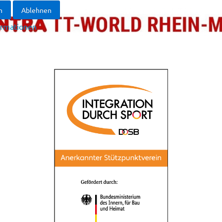
n
Ablehnen
ormationen