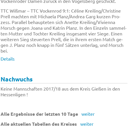
Vo­cken­rö­der Da­men zu­rück in den Vo­gels­berg ge­schickt.
TTC Wiß­mar – TTC Vo­cken­rod 9:1: Cé­li­ne Krei­ling/Christ­ine
Prell mach­ten mit Mi­chae­la Planz/An­drea Garg kur­zen Pro­
zess. Pa­ral­lel be­haup­te­ten sich An­et­te Krei­ling/Vi­vien­na
Morsch ge­gen Joa­na und Ka­trin Planz. In den Ein­zeln sam­mel­
ten Mut­ter und Toch­ter Krei­ling ins­ge­samt vier Sie­ge. Ei­nen
wei­te­ren Sieg steu­er­ten Prell, die in ih­rem er­sten Match ge­
gen J. Planz noch knapp in fünf Sät­zen un­ter­lag, und Morsch
bei.
Details
Nachwuchs
Keine Mannschaften 2017/18 aus dem Kreis Gießen in den
Hessenligen !
Alle Ergebnisse der letzten 10 Tage
weiter
Alle aktuellen Tabellen des Kreises
weiter