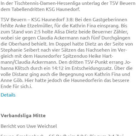
In der Tisch­ten­nis-Da­men-Hes­sen­li­ga un­ter­lag der TSV Beu­ern
dem Ta­bel­len­drit­ten KSG Hau­ne­dorf.
TSV Beu­ern – KSG Hau­ne­dorf 3:8: Bei den Gast­ge­be­rin­nen
fehl­te An­ke Et­zel­mül­ler, für die Ka­thrin Fi­na ein­sprang. Bis
zum Stand von 2:5 hol­te Ali­sa Dietz bei­de Beu­er­ner Zäh­ler,
wo­bei sie ge­gen Clau­dia Acker­mann nach fünf Durch­gän­gen
die Ober­hand be­hielt. Im Dop­pel hat­te Dietz an der Sei­te von
Ste­pha­nie Sei­bert nach vier Sät­zen das Nach­se­hen im Ver­
gleich mit dem Hau­ne­dor­fer Spit­zen­duo Hei­ke Hart­
mann/Clau­dia Acker­mann. Den drit­ten TSV-Punkt er­rang Jo­
han­na Klitsch durch ein 14:12 im Ent­schei­dungs­satz. Über die
vol­le Dis­tanz ging auch die Be­geg­nung von Ka­thrin Fi­na und
An­ne Göb. Hier hat­te je­doch die Hau­ne­dorf­erin das bes­se­re
En­de für sich.i.
Details
Verbandsliga Mitte
Bericht von Uwe Weichsel
Spvgg. Fran­ken­bach – SG Rod­heim II 8:5: Bis zum 3:4-Zwi­