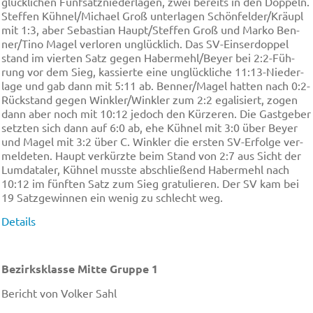
glü­ckli­chen Fünf­satz­nie­der­la­gen, zwei be­reits in den Dop­peln.
Stef­fen Küh­nel/Mi­cha­el Groß un­ter­la­gen Schön­fel­der/Kräupl
mit 1:3, aber Se­bas­ti­an Haupt/Stef­fen Groß und Mar­ko Ben­
ner/Ti­no Ma­gel ver­lo­ren un­glü­cklich. Das SV-Ein­ser­dop­pel
stand im vier­ten Satz ge­gen Ha­ber­mehl/Be­yer bei 2:2-Füh­
rung vor dem Sieg, kas­sier­te ei­ne un­glü­ckli­che 11:13-Nie­der­
la­ge und gab dann mit 5:11 ab. Ben­ner/Ma­gel hat­ten nach 0:2-
Rück­stand ge­gen Wink­ler/Wink­ler zum 2:2 ega­li­siert, zo­gen
dann aber noch mit 10:12 je­doch den Kür­ze­ren. Die Gast­ge­ber
setz­ten sich dann auf 6:0 ab, ehe Küh­nel mit 3:0 über Be­yer
und Ma­gel mit 3:2 über C. Wink­ler die er­sten SV-Er­fol­ge ver­
mel­de­ten. Haupt ver­kürz­te beim Stand von 2:7 aus Sicht der
Lum­da­ta­ler, Küh­nel muss­te ab­schlie­ßend Ha­ber­mehl nach
10:12 im fünf­ten Satz zum Sieg gra­tu­lie­ren. Der SV kam bei
19 Satz­ge­win­nen ein we­nig zu schlecht weg.
Details
Bezirksklasse Mitte Gruppe 1
Bericht von Volker Sahl