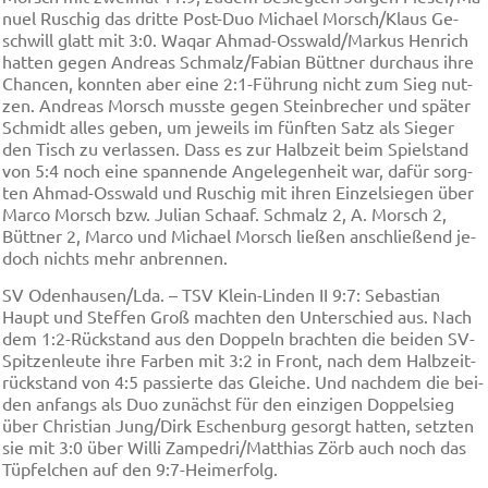
nu­el Ru­schig das drit­te Post-Duo Mi­cha­el Morsch/Klaus Ge­
schwill glatt mit 3:0. Wa­qar Ah­mad-Oss­wald/Mar­kus Hen­rich
hat­ten ge­gen An­dre­as Schmalz/Fa­bi­an Bütt­ner durch­aus ih­re
Chan­cen, konn­ten aber ei­ne 2:1-Füh­rung nicht zum Sieg nut­
zen. An­dre­as Morsch muss­te ge­gen Stein­bre­cher und spä­ter
Schmidt al­les ge­ben, um je­weils im fünf­ten Satz als Sie­ger
den Tisch zu ver­las­sen. Dass es zur Halb­zeit beim Spiel­stand
von 5:4 noch ei­ne span­nen­de An­ge­le­gen­heit war, da­für sorg­
ten Ah­mad-Oss­wald und Ru­schig mit ih­ren Ein­zel­sie­gen über
Mar­co Morsch bzw. Ju­li­an Schaaf. Schmalz 2, A. Morsch 2,
Bütt­ner 2, Mar­co und Mi­cha­el Morsch lie­ßen an­schlie­ßend je­
doch nichts mehr an­bren­nen.
SV Oden­hau­sen/Lda. – TSV Klein-Lin­den II 9:7: Se­bas­ti­an
Haupt und Stef­fen Groß mach­ten den Un­ter­schied aus. Nach
dem 1:2-Rück­stand aus den Dop­peln brach­ten die bei­den SV-
Spit­zen­leu­te ih­re Far­ben mit 3:2 in Front, nach dem Halb­zeit­
rück­stand von 4:5 pas­sier­te das Glei­che. Und nach­dem die bei­
den an­fangs als Duo zu­nächst für den ein­zi­gen Dop­pel­sieg
über Chris­ti­an Jung/Dirk Eschen­burg ge­sorgt hat­ten, setz­ten
sie mit 3:0 über Wil­li Zam­pe­dri/Mat­thi­as Zörb auch noch das
Tüp­fel­chen auf den 9:7-Hei­mer­folg.