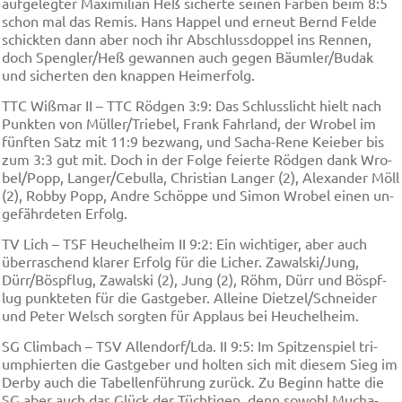
auf­ge­leg­ter Ma­xi­mi­li­an Heß si­cher­te sei­nen Far­ben beim 8:5
schon mal das Re­mis. Hans Hap­pel und er­neut Bernd Fel­de
schick­ten dann aber noch ihr Ab­schluss­dop­pel ins Ren­nen,
doch Speng­ler/Heß ge­wan­nen auch ge­gen Bäum­ler/Bu­dak
und si­cher­ten den knap­pen Hei­mer­folg.
TTC Wiß­mar II – TTC Röd­gen 3:9: Das Schluss­licht hielt nach
Punk­ten von Mül­ler/Trie­bel, Frank Fahr­land, der Wro­bel im
fünf­ten Satz mit 11:9 be­zwang, und Sa­cha-Re­ne Keie­ber bis
zum 3:3 gut mit. Doch in der Fol­ge fei­er­te Röd­gen dank Wro­
bel/Popp, Lan­ger/Ce­bul­la, Chris­ti­an Lan­ger (2), Ale­xan­der Möll
(2), Rob­by Popp, And­re Schöp­pe und Si­mon Wro­bel ei­nen un­
ge­fähr­de­ten Er­folg.
TV Lich – TSF Heu­chel­heim II 9:2: Ein wich­ti­ger, aber auch
über­ra­schend kla­rer Er­folg für die Li­cher. Za­wal­ski/Jung,
Dürr/Böspf­lug, Za­wal­ski (2), Jung (2), Röhm, Dürr und Böspf­
lug punk­te­ten für die Gast­ge­ber. Al­lei­ne Diet­zel/Schnei­der
und Pe­ter Welsch sorg­ten für Ap­plaus bei Heu­chel­heim.
SG Clim­bach – TSV Al­len­dorf/Lda. II 9:5: Im Spit­zen­spiel tri­
ump­hier­ten die Gast­ge­ber und hol­ten sich mit die­sem Sieg im
Der­by auch die Ta­bel­len­füh­rung zu­rück. Zu Be­ginn hat­te die
SG aber auch das Glück der Tüch­ti­gen, denn so­wohl Mu­cha­