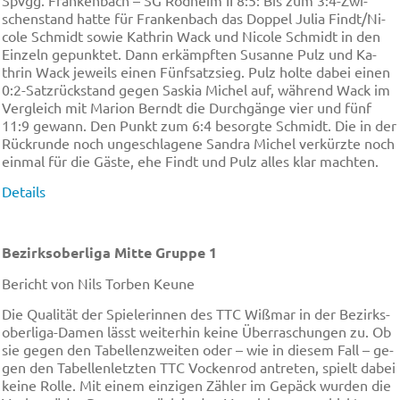
schen­stand hat­te für Fran­ken­bach das Dop­pel Ju­lia Findt/Ni­
co­le Schmidt so­wie Ka­thrin Wack und Ni­co­le Schmidt in den
Ein­zeln ge­punk­tet. Dann er­käm­pften Su­san­ne Pulz und Ka­
thrin Wack je­weils ei­nen Fünf­satz­sieg. Pulz hol­te da­bei ei­nen
0:2-Satz­rück­stand ge­gen Sas­kia Mi­chel auf, wäh­rend Wack im
Ver­gleich mit Ma­ri­on Berndt die Durch­gän­ge vier und fünf
11:9 ge­wann. Den Punkt zum 6:4 be­sorg­te Schmidt. Die in der
Rück­run­de noch un­ge­schlag­ene San­dra Mi­chel ver­kürz­te noch
ein­mal für die Gäs­te, ehe Findt und Pulz al­les klar mach­ten.
Details
Bezirksoberliga Mitte Gruppe 1
Bericht von Nils Torben Keune
Die Qua­li­tät der Spie­le­rin­nen des TTC Wiß­mar in der Be­zirks­
ober­li­ga-Da­men lässt wei­ter­hin kei­ne Über­ra­schun­gen zu. Ob
sie ge­gen den Ta­bel­len­zwei­ten oder – wie in die­sem Fall – ge­
gen den Ta­bel­len­letz­ten TTC Vo­cken­rod an­tre­ten, spielt da­bei
kei­ne Rol­le. Mit ei­nem ein­zi­gen Zäh­ler im Ge­päck wur­den die