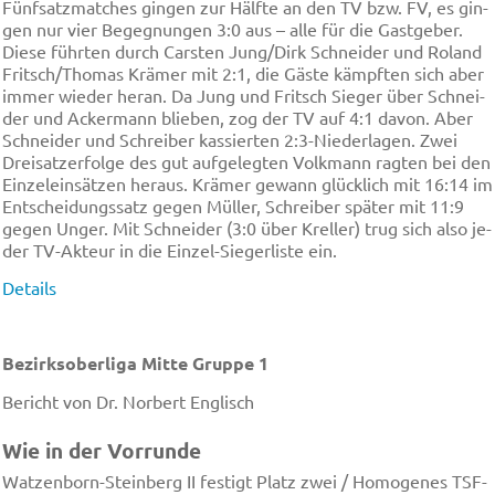
Fünf­satz­mat­ches gin­gen zur Hälf­te an den TV bzw. FV, es gin­
gen nur vier Be­geg­nun­gen 3:0 aus – al­le für die Gast­ge­ber.
Die­se führ­ten durch Cars­ten Jung/Dirk Schnei­der und Ro­land
Fritsch/Tho­mas Krä­mer mit 2:1, die Gäs­te käm­pften sich aber
im­mer wie­der he­ran. Da Jung und Fritsch Sie­ger über Schnei­
der und Acker­mann blie­ben, zog der TV auf 4:1 da­von. Aber
Schnei­der und Schrei­ber kas­sier­ten 2:3-Nie­der­la­gen. Zwei
Drei­satz­er­fol­ge des gut auf­ge­leg­ten Volk­mann rag­ten bei den
Ein­ze­lein­sät­zen her­aus. Krä­mer ge­wann glü­cklich mit 16:14 im
Ent­schei­dungs­satz ge­gen Mül­ler, Schrei­ber spä­ter mit 11:9
ge­gen Un­ger. Mit Schnei­der (3:0 über Krel­ler) trug sich al­so je­
der TV-Ak­teur in die Ein­zel-Sie­ger­lis­te ein.
Details
Bezirksoberliga Mitte Gruppe 1
Bericht von Dr. Norbert Englisch
Wie in der Vor­run­de
Wat­zen­born-Stein­berg II fes­tigt Platz zwei / Ho­mo­ge­nes TSF-