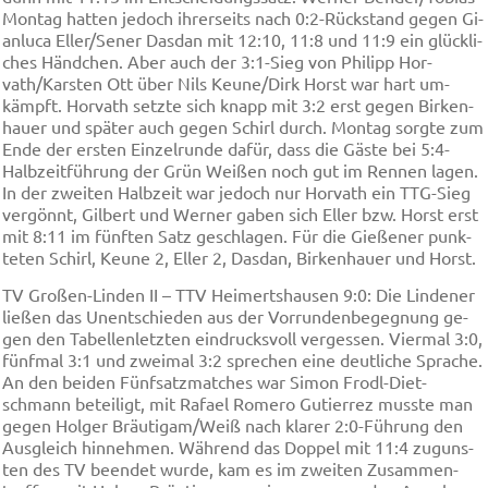
Mon­tag hat­ten je­doch ih­rer­seits nach 0:2-Rück­stand ge­gen Gi­
an­lu­ca El­ler/Se­ner Das­dan mit 12:10, 11:8 und 11:9 ein glü­ckli­
ches Händ­chen. Aber auch der 3:1-Sieg von Phi­lipp Hor­
vath/Kars­ten Ott über Nils Keu­ne/Dirk Horst war hart um­
kämpft. Hor­vath setz­te sich knapp mit 3:2 erst ge­gen Bir­ken­
hau­er und spä­ter auch ge­gen Schirl durch. Mon­tag sorg­te zum
En­de der er­sten Ein­zel­run­de da­für, dass die Gäs­te bei 5:4-
Halb­zeit­füh­rung der Grün Wei­ßen noch gut im Ren­nen la­gen.
In der zwei­ten Halb­zeit war je­doch nur Hor­vath ein TTG-Sieg
ver­gönnt, Gil­bert und Wer­ner ga­ben sich El­ler bzw. Horst erst
mit 8:11 im fünf­ten Satz ge­schla­gen. Für die Gie­ße­ner punk­
te­ten Schirl, Keu­ne 2, El­ler 2, Das­dan, Bir­ken­hau­er und Horst.
TV Gro­ßen-Lin­den II – TTV Hei­merts­hau­sen 9:0: Die Lin­de­ner
lie­ßen das Un­ent­schie­den aus der Vor­run­den­be­geg­nung ge­
gen den Ta­bel­len­letz­ten ein­dru­cksvoll ver­ges­sen. Vier­mal 3:0,
fünf­mal 3:1 und zwei­mal 3:2 spre­chen ei­ne deut­li­che Spra­che.
An den bei­den Fünf­satz­mat­ches war Si­mon Frodl-Diet­
schmann be­tei­ligt, mit Ra­fa­el Ro­me­ro Gu­tier­rez muss­te man
ge­gen Hol­ger Bräu­ti­gam/Weiß nach kla­rer 2:0-Füh­rung den
Aus­gleich hin­neh­men. Wäh­rend das Dop­pel mit 11:4 zu­guns­
ten des TV be­en­det wur­de, kam es im zwei­ten Zu­sam­men­