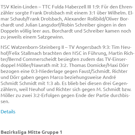
TSV Klein-Lin­den – TTC Ful­da Ma­ber­zell III 1:9: Für den Eh­ren­
zäh­ler sorg­te Frank Drols­bach mit ei­nem 3:1 über Wil­helm. El­
mar Schaub/Frank Drols­bach, Ale­xan­der Roß­bild/Oli­ver Bor­
chardt und Ju­li­an Langs­dorf/Ro­bin Schrei­ber gin­gen in den
Dop­peln völ­lig leer aus. Bor­chardt und Schrei­ber ka­men noch
zu je­weils ei­nem Satz­ge­winn.
NSC Wat­zen­born-Stein­berg II – TV An­gers­bach 9:3: Tim Neu­
hof/Fe­lix Stall­mach brach­ten den NSC in Füh­rung, Mar­tin Rich­
ter/Bernd Com­mer­scheidt be­sieg­ten zu­dem das TV-Ein­ser­
dop­pel Möl­ler/Naw­rath mit 3:2. Tho­mas Do­mi­cke/Ma­xi Dörr
be­zo­gen ei­ne 0:3-Nie­der­la­ge ge­gen Faust/Schmidt. Rich­ter
und Dörr ga­ben ge­gen Mar­co be­zie­hungs­wei­se And­ré
Schmidt Schmidt mit 1:3 ab. Es blieb bei die­sen drei Ge­gen­
zäh­lern, weil Neu­hof und Rich­ter sich ge­gen M. Schmidt bzw.
Möl­ler zu zwei 3:2-Er­fol­gen ge­gen En­de der Par­tie durch­bis­
sen.
Details
Bezirksliga Mitte Gruppe 1