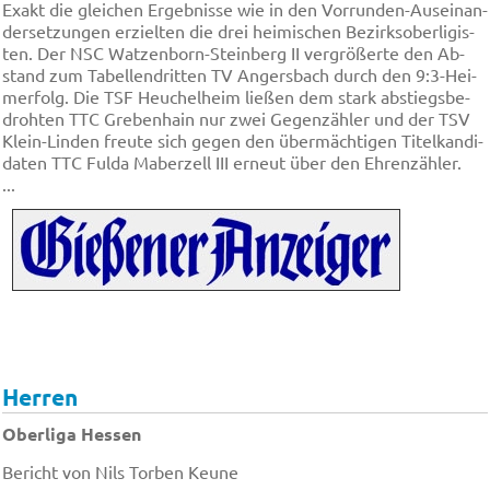
Ex­akt die glei­chen Er­geb­nis­se wie in den Vor­run­den-Aus­ein­an­
der­set­zun­gen er­ziel­ten die drei hei­mi­schen Be­zirks­ober­li­gis­
ten. Der NSC Wat­zen­born-Stein­berg II ver­grö­ßer­te den Ab­
stand zum Ta­bel­len­drit­ten TV An­gers­bach durch den 9:3-Hei­
mer­folg. Die TSF Heu­chel­heim lie­ßen dem stark ab­stiegs­be­
droh­ten TTC Gre­ben­hain nur zwei Ge­gen­zäh­ler und der TSV
Klein-Lin­den freu­te sich ge­gen den über­mäch­ti­gen Ti­tel­kan­di­
da­ten TTC Ful­da Ma­ber­zell III er­neut über den Eh­ren­zäh­ler.
...
Herren
Oberliga Hessen
Bericht von Nils Torben Keune