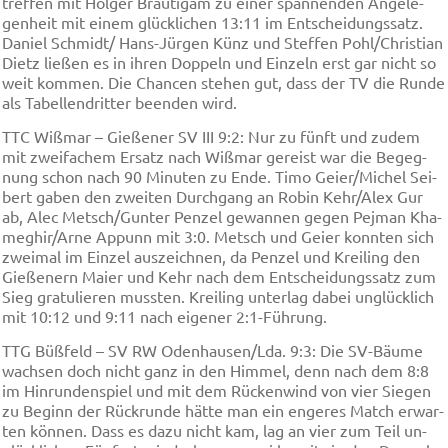
tref­fen mit Hol­ger Bräu­ti­gam zu ei­ner span­nen­den An­ge­le­
gen­heit mit ei­nem glü­ckli­chen 13:11 im Ent­schei­dungs­satz.
Da­ni­el Schmidt/ Hans-Jür­gen Künz und Stef­fen Pohl/Chris­ti­an
Dietz lie­ßen es in ih­ren Dop­peln und Ein­zeln erst gar nicht so
weit kom­men. Die Chan­cen ste­hen gut, dass der TV die Run­de
als Ta­bel­len­drit­ter be­en­den wird.
TTC Wiß­mar – Gie­ße­ner SV III 9:2: Nur zu fünft und zu­dem
mit zwei­fa­chem Er­satz nach Wiß­mar ge­reist war die Be­geg­
nung schon nach 90 Mi­nu­ten zu En­de. Ti­mo Gei­er/Mi­chel Sei­
bert ga­ben den zwei­ten Durch­gang an Ro­bin Kehr/Alex Gur
ab, Alec Metsch/Gun­ter Pen­zel ge­wan­nen ge­gen Pej­man Kha­
meg­hir/Ar­ne Ap­punn mit 3:0. Metsch und Gei­er konn­ten sich
zwei­mal im Ein­zel aus­zeich­nen, da Pen­zel und Krei­ling den
Gie­ße­nern Mai­er und Kehr nach dem Ent­schei­dungs­satz zum
Sieg gra­tu­lie­ren muss­ten. Krei­ling un­ter­lag da­bei un­glü­cklich
mit 10:12 und 9:11 nach ei­ge­ner 2:1-Füh­rung.
TTG Büß­feld – SV RW Oden­hau­sen/Lda. 9:3: Die SV-Bäu­me
wach­sen doch nicht ganz in den Him­mel, denn nach dem 8:8
im Hin­run­den­spiel und mit dem Rü­cken­wind von vier Sie­gen
zu Be­ginn der Rück­run­de hät­te man ein en­ge­res Match er­war­
ten kön­nen. Dass es da­zu nicht kam, lag an vier zum Teil un­