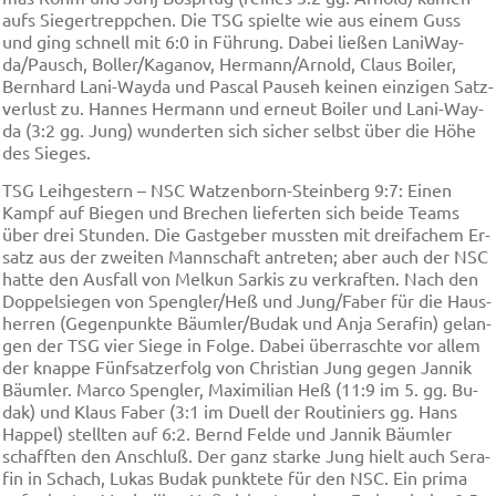
aufs Sie­ger­trepp­chen. Die TSG spiel­te wie aus ei­nem Guss
und ging schnell mit 6:0 in Füh­rung. Da­bei lie­ßen La­ni­Way­
da/Pausch, Bol­ler/Ka­ga­nov, Her­mann/Ar­nold, Claus Boi­ler,
Bern­hard La­ni-Way­da und Pa­scal Pau­seh kei­nen ein­zi­gen Satz­
ver­lust zu. Han­nes Her­mann und er­neut Boi­ler und La­ni-Way­
da (3:2 gg. Jung) wun­der­ten sich si­cher selbst über die Hö­he
des Sie­ges.
TSG Leih­ge­stern – NSC Wat­zen­born-Stein­berg 9:7: Ei­nen
Kampf auf Bie­gen und Bre­chen lie­fer­ten sich bei­de Te­ams
über drei Stun­den. Die Gast­ge­ber muss­ten mit drei­fa­chem Er­
satz aus der zwei­ten Mann­schaft an­tre­ten; aber auch der NSC
hat­te den Aus­fall von Mel­kun Sar­kis zu ver­kraf­ten. Nach den
Dop­pel­sie­gen von Speng­ler/Heß und Jung/Fa­ber für die Haus­
her­ren (Ge­gen­punk­te Bäum­ler/Bu­dak und An­ja Se­ra­fin) ge­lan­
gen der TSG vier Sie­ge in Fol­ge. Da­bei über­rasch­te vor al­lem
der knap­pe Fünf­satz­er­folg von Chris­ti­an Jung ge­gen Jan­nik
Bäum­ler. Mar­co Speng­ler, Ma­xi­mi­li­an Heß (11:9 im 5. gg. Bu­
dak) und Klaus Fa­ber (3:1 im Du­ell der Rou­ti­niers gg. Hans
Hap­pel) stell­ten auf 6:2. Bernd Fel­de und Jan­nik Bäum­ler
schaff­ten den An­schluß. Der ganz star­ke Jung hielt auch Se­ra­
fin in Schach, Lu­kas Bu­dak punk­te­te für den NSC. Ein pri­ma