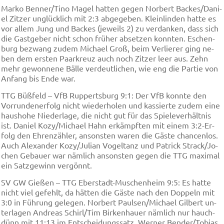
Mar­ko Ben­ner/Ti­no Ma­gel hat­ten ge­gen Nor­bert Ba­ckes/Da­ni­
el Zit­zer un­glü­cklich mit 2:3 ab­ge­ge­ben. Klein­lin­den hat­te es
vor al­lem Jung und Ba­ckes (je­weils 2) zu ver­dan­ken, dass sich
die Gast­ge­ber nicht schon frü­her ab­set­zen konn­ten. Eschen­
burg be­zwang zu­dem Mi­cha­el Groß, beim Ver­lie­rer ging ne­
ben dem er­sten Paar­kreuz auch noch Zit­zer leer aus. Zehn
mehr ge­won­ne­ne Bäl­le ver­deut­li­chen, wie eng die Par­tie von
An­fang bis En­de war.
TTG Büß­feld – VfB Rup­perts­burg 9:1: Der VfB konn­te den
Vor­run­den­er­folg nicht wie­der­ho­len und kas­sier­te zu­dem ei­ne
haus­ho­he Nie­der­la­ge, die nicht gut für das Spie­le­ver­hält­nis
ist. Da­ni­el Ko­zy/Mi­cha­el Hahn er­käm­pften mit ei­nem 3:2-Er­
folg den Eh­ren­zäh­ler, an­sons­ten wa­ren die Gäs­te chan­cen­los.
Auch Ale­xan­der Ko­zy/Ju­li­an Vo­gel­tanz und Pa­trick Strack/Jo­
chen Ge­bau­er war näm­lich an­sons­ten ge­gen die TTG ma­xi­mal
ein Satz­ge­winn ver­gönnt.
SV GW Gie­ßen – TTG Ebers­tadt-Mu­schen­heim 9:5: Es hat­te
nicht viel ge­fehlt, da hät­ten die Gäs­te nach den Dop­peln mit
3:0 in Füh­rung ge­le­gen. Nor­bert Paul­sen/Mi­cha­el Gil­bert un­
ter­la­gen An­dre­as Schirl/Tim Bir­ken­hau­er näm­lich nur hauch­
dünn mit 11:13 im Ent­schei­dungs­satz. Wer­ner Ben­der/To­bi­as