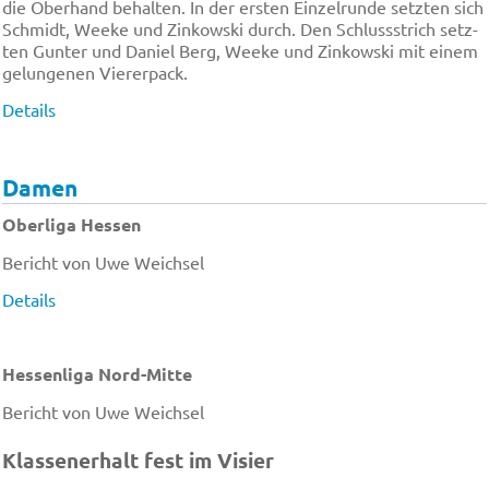
die Ober­hand be­hal­ten. In der er­sten Ein­zel­run­de setz­ten sich
Schmidt, Wee­ke und Zin­kow­ski durch. Den Schluss­strich setz­
ten Gun­ter und Da­ni­el Berg, Wee­ke und Zin­kow­ski mit ei­nem
ge­lun­ge­nen Vier­er­pack.
Details
Damen
Oberliga Hessen
Bericht von Uwe Weichsel
Details
Hessenliga Nord-Mitte
Bericht von Uwe Weichsel
Klas­sen­er­halt fest im Vi­sier