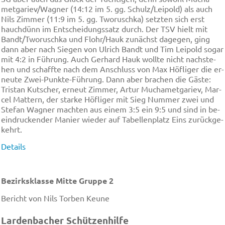
met­ga­riev/Wag­ner (14:12 im 5. gg. Schulz/Lei­pold) als auch
Nils Zim­mer (11:9 im 5. gg. Two­rusch­ka) setz­ten sich erst
hauch­dünn im Ent­schei­dungs­satz durch. Der TSV hielt mit
Bandt/Two­rusch­ka und Flohr/Hauk zu­nächst da­ge­gen, ging
dann aber nach Sie­gen von Ul­rich Bandt und Tim Lei­pold so­gar
mit 4:2 in Füh­rung. Auch Ge­rhard Hauk woll­te nicht nach­ste­
hen und schaff­te nach dem An­schluss von Max Höf­li­ger die er­
neu­te Zwei-Punk­te-Füh­rung. Dann aber bra­chen die Gäs­te:
Tris­tan Kut­scher, er­neut Zim­mer, Ar­tur Mu­cha­met­ga­riev, Mar­
cel Mat­tern, der star­ke Höf­li­ger mit Sieg Num­mer zwei und
Ste­fan Wag­ner mach­ten aus ei­nem 3:5 ein 9:5 und sind in be­
ein­drucken­der Ma­nier wie­der auf Ta­bel­len­platz Eins zu­rück­ge­
kehrt.
Details
Bezirksklasse Mitte Gruppe 2
Bericht von Nils Torben Keune
Lar­den­ba­cher Schüt­zen­hil­fe