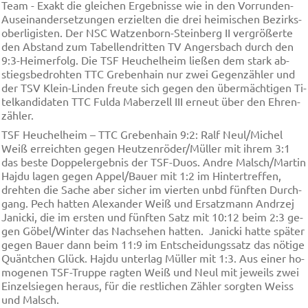
Te­am - Ex­akt die glei­chen Er­geb­nis­se wie in den Vor­run­den-
Aus­ein­an­der­set­zun­gen er­ziel­ten die drei hei­mi­schen Be­zirks­
ober­li­gis­ten. Der NSC Wat­zen­born-Stein­berg II ver­grö­ßer­te
den Ab­stand zum Ta­bel­len­drit­ten TV An­gers­bach durch den
9:3-Hei­mer­folg. Die TSF Heu­chel­heim lie­ßen dem stark ab­
stiegs­be­droh­ten TTC Gre­ben­hain nur zwei Ge­gen­zäh­ler und
der TSV Klein-Lin­den freu­te sich ge­gen den über­mäch­ti­gen Ti­
tel­kan­di­da­ten TTC Ful­da Ma­ber­zell III er­neut über den Eh­ren­
zäh­ler.
TSF Heu­chel­heim – TTC Gre­ben­hain 9:2: Ralf Neul/Mi­chel
Weiß er­reich­ten ge­gen Heut­zen­rö­der/Mül­ler mit ih­rem 3:1
das be­ste Dop­pe­ler­geb­nis der TSF-Du­os. And­re Malsch/Mar­tin
Haj­du la­gen ge­gen Ap­pel/Bau­er mit 1:2 im Hin­ter­tref­fen,
dreh­ten die Sa­che aber si­cher im vier­ten unbd fünf­ten Durch­
gang. Pech hat­ten Ale­xan­der Weiß und Er­satz­mann An­drzej
Ja­ni­cki, die im er­sten und fünf­ten Satz mit 10:12 beim 2:3 ge­
gen Gö­bel/Win­ter das Nach­se­hen hat­ten. Ja­ni­cki hat­te spä­ter
ge­gen Bau­er dann beim 11:9 im Ent­schei­dungs­satz das nö­ti­ge
Quänt­chen Glück. Haj­du un­ter­lag Mül­ler mit 1:3. Aus ei­ner ho­
mo­ge­nen TSF-Trup­pe rag­ten Weiß und Neul mit je­weils zwei
Ein­zel­sie­gen her­aus, für die rest­li­chen Zäh­ler sorg­ten Weiss
und Malsch.