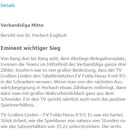
Details
Verbandsliga Mitte
Bericht von Dr. Norbert Englisch
Emi­nent wich­ti­ger Sieg
Von Rang drei bis Rang acht, dem Ab­stiegs-Re­le­ga­ti­ons­platz,
tren­nen die Te­ams im Mit­tel­feld der Ver­bands­li­ga gan­ze drei
Zäh­ler. In­so­fern war es von gro­ßer Be­deu­tung, dass der TV
Gro­ßen-Lin­den den Ta­bel­len­letz­ten FV Ful­da Ho­ras II mit 9:5
in die Schran­ken ver­wies. Wenn man von der näch­sten Aus­
wärts­be­geg­nung in Hor­bach et­was Zähl­ba­res mit­bringt, dann
wä­re man mit gro­ßer Wahr­schein­lich­keit ganz aus dem
Schnei­der. Für den TV spricht näm­lich auch noch das po­si­ti­ve
Spie­le­ver­hält­nis.
TV Gro­ßen-Lin­den – FV Ful­da Ho­ras II 9:5: Es war ein har­tes
Stück Ar­beit, wie die Spiel­dau­er von na­he­zu vier Stun­den so­
wie das Satz­ver­hält­nis von 35:22 un­ter­strei­chen. Die sechs