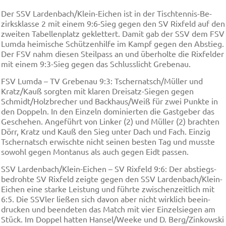
Der SSV Lar­den­bach/Klein-Ei­chen ist in der Tisch­ten­nis-Be­
zirks­klas­se 2 mit ei­nem 9:6-Sieg ge­gen den SV Rix­feld auf den
zwei­ten Ta­bel­len­platz ge­klet­tert. Da­mit gab der SSV dem FSV
Lum­da hei­mi­sche Schüt­zen­hil­fe im Kampf ge­gen den Ab­stieg.
Der FSV nahm die­sen Steil­pass an und über­hol­te die Rix­fel­der
mit ei­nem 9:3-Sieg ge­gen das Schluss­licht Gre­be­nau.
FSV Lum­da – TV Gre­be­nau 9:3: Tscher­natsch/Mül­ler und
Kratz/Kauß sorg­ten mit kla­ren Drei­satz-Sie­gen ge­gen
Schmidt/Holz­bre­cher und Back­haus/Weiß für zwei Punk­te in
den Dop­peln. In den Ein­zeln do­mi­nier­ten die Gast­ge­ber das
Ge­sche­hen. An­ge­führt von Lin­ker (2) und Mül­ler (2) brach­ten
Dörr, Kratz und Kauß den Sieg un­ter Dach und Fach. Ein­zig
Tscher­natsch er­wisch­te nicht sei­nen be­sten Tag und muss­te
so­wohl ge­gen Mon­ta­nus als auch ge­gen Eidt pas­sen.
SSV Lar­den­bach/Klein-Ei­chen – SV Rix­feld 9:6: Der ab­stiegs­
be­droh­te SV Rix­feld zeig­te ge­gen den SSV Lar­den­bach/Klein-
Ei­chen ei­ne star­ke Leis­tung und führ­te zwi­schen­zeit­lich mit
6:5. Die SSVler lie­ßen sich da­von aber nicht wirk­lich be­ein­
drucken und be­en­de­ten das Match mit vier Ein­zel­sie­gen am
Stück. Im Dop­pel hat­ten Han­sel/Wee­ke und D. Berg/Zin­kow­ski