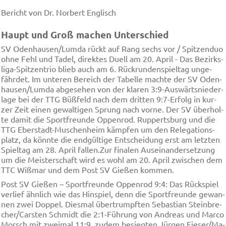
Bericht von Dr. Norbert Englisch
Haupt und Groß ma­chen Un­ter­schied
SV Oden­hau­sen/Lum­da rückt auf Rang sechs vor / Spit­zen­duo
oh­ne Fehl und Ta­del, di­rek­tes Du­ell am 20. April - Das Be­zirks­
li­ga-Spit­zen­trio blieb auch am 6. Rück­run­den­spiel­tag un­ge­
fähr­det. Im un­te­ren Be­reich der Ta­bel­le mach­te der SV Oden­
hau­sen/Lum­da ab­ge­se­hen von der kla­ren 3:9-Aus­wärts­nie­der­
la­ge bei der TTG Büß­feld nach dem drit­ten 9:7-Er­folg in kur­
zer Zeit ei­nen ge­wal­ti­gen Sprung nach vor­ne. Der SV über­hol­
te da­mit die Sport­freun­de Op­pen­rod. Rup­perts­burg und die
TTG Ebers­tadt-Mu­schen­heim kämp­fen um den Re­le­ga­ti­ons­
platz, da könn­te die end­gül­ti­ge Ent­schei­dung erst am letz­ten
Spiel­tag am 28. April fal­len.Zur fi­na­len Aus­ein­an­der­set­zung
um die Meis­ter­schaft wird es wohl am 20. April zwi­schen dem
TTC Wiß­mar und dem Post SV Gie­ßen kom­men.
Post SV Gie­ßen – Sport­freun­de Op­pen­rod 9:4: Das Rück­spiel
ver­lief ähn­lich wie das Hin­spiel, denn die Sport­freun­de ge­wan­
nen zwei Dop­pel. Dies­mal über­trum­pften Se­bas­ti­an Stein­bre­
cher/Cars­ten Schmidt die 2:1-Füh­rung von An­dre­as und Mar­co
Morsch mit zwei­mal 11:9, zu­dem be­sieg­ten Jür­gen Fie­ser/Ma­