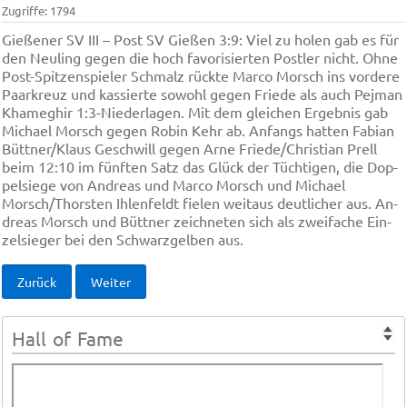
Zugriffe: 1794
Gie­ße­ner SV III – Post SV Gie­ßen 3:9: Viel zu ho­len gab es für
den Neu­ling ge­gen die hoch fa­vo­ri­sier­ten Post­ler nicht. Oh­ne
Post-Spit­zen­spie­ler Schmalz rück­te Mar­co Morsch ins vor­de­re
Paar­kreuz und kas­sier­te so­wohl ge­gen Frie­de als auch Pej­man
Kha­meg­hir 1:3-Nie­der­la­gen. Mit dem glei­chen Er­geb­nis gab
Mi­cha­el Morsch ge­gen Ro­bin Kehr ab. An­fangs hat­ten Fa­bi­an
Bütt­ner/Klaus Ge­schwill ge­gen Ar­ne Frie­de/Chris­ti­an Prell
beim 12:10 im fünf­ten Satz das Glück der Tüch­ti­gen, die Dop­
pel­sie­ge von An­dre­as und Mar­co Morsch und Mi­cha­el
Morsch/Thors­ten Ih­len­feldt fie­len wei­taus deut­li­cher aus. An­
dre­as Morsch und Bütt­ner zeich­ne­ten sich als zwei­fa­che Ein­
zel­sie­ger bei den Schwarz­gel­ben aus.
Zurück
Weiter
Hall of Fame