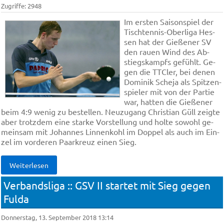
Zugriffe: 2948
Im er­sten Sai­son­spiel der
Tisch­ten­nis-Ober­li­ga Hes­
sen hat der Gie­ße­ner SV
den rau­en Wind des Ab­
stiegs­kampfs ge­fühlt. Ge­
gen die TTCler, bei de­nen
Do­mi­nik Sche­ja als Spit­zen­
spie­ler mit von der Par­tie
war, hat­ten die Gie­ße­ner
beim 4:9 we­nig zu be­stel­len. Neu­zu­gang Chris­ti­an Güll zeig­te
aber trotz­dem ei­ne star­ke Vor­stel­lung und hol­te so­wohl ge­
mein­sam mit Jo­han­nes Lin­nen­kohl im Dop­pel als auch im Ein­
zel im vor­de­ren Paar­kreuz ei­nen Sieg.
Weiterlesen
Verbandsliga :: GSV II startet mit Sieg gegen
Fulda
Donnerstag, 13. September 2018 13:14