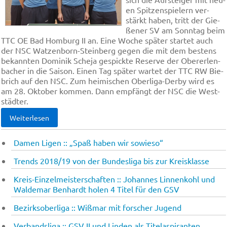
en Spit­zen­spiel­ern ver­
stärkt ha­ben, tritt der Gie­
ße­ner SV am Sonn­tag beim
TTC OE Bad Hom­burg II an. Ei­ne Wo­che spä­ter star­tet auch
der NSC Wat­zen­born-Stein­berg ge­gen die mit dem be­stens
be­kann­ten Do­mi­nik Sche­ja ge­spick­te Re­ser­ve der Ober­er­len­
ba­cher in die Sai­son. Ei­nen Tag spä­ter war­tet der TTC RW Bie­
brich auf den NSC. Zum hei­mi­schen Ober­li­ga-Der­by wird es
am 28. Ok­to­ber kom­men. Dann emp­fängt der NSC die West­
städ­ter.
Weiterlesen
Damen Ligen :: „Spaß ha­ben wir so­wie­so“
Trends 2018/19 von der Bundesliga bis zur Kreisklasse
Kreis-Einzelmeisterschaften :: Johannes Linnenkohl und
Waldemar Benhardt holen 4 Titel für den GSV
Bezirksoberliga :: Wiß­mar mit for­scher Ju­gend
Verbandsliga :: GSV II und Lin­den als Ti­tel­aspi­ran­ten