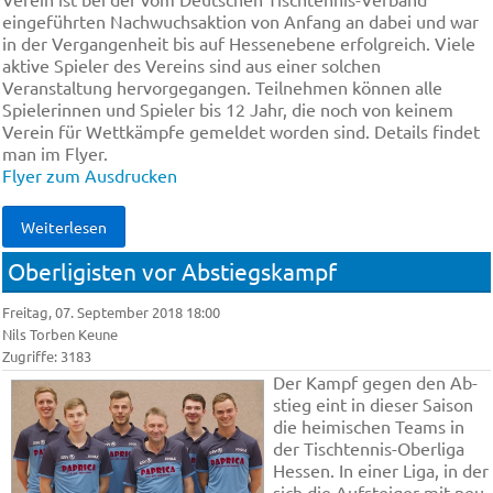
eingeführten Nachwuchsaktion von Anfang an dabei und war
in der Vergangenheit bis auf Hessenebene erfolgreich. Viele
aktive Spieler des Vereins sind aus einer solchen
Veranstaltung hervorgegangen. Teilnehmen können alle
Spielerinnen und Spieler bis 12 Jahr, die noch von keinem
Verein für Wettkämpfe gemeldet worden sind. Details findet
man im Flyer.
Flyer zum Ausdrucken
Weiterlesen
Ober­li­gis­ten vor Ab­stiegs­kampf
Freitag, 07. September 2018 18:00
Nils Torben Keune
Zugriffe: 3183
Der Kampf ge­gen den Ab­
stieg eint in die­ser Sai­son
die hei­mi­schen Te­ams in
der Tisch­ten­nis-Ober­li­ga
Hes­sen. In ei­ner Li­ga, in der
sich die Auf­stei­ger mit neu­