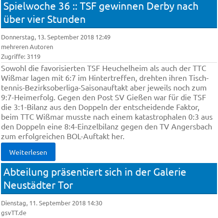
Spielwoche 36 :: TSF ge­win­nen Der­by nach
über vier Stun­den
Donnerstag, 13. September 2018 12:49
mehreren Autoren
Zugriffe: 3119
So­wohl die fa­vo­ri­sier­ten TSF Heu­chel­heim als auch der TTC
Wiß­mar la­gen mit 6:7 im Hin­ter­tref­fen, dreh­ten ih­ren Tisch­
ten­nis-Be­zirks­ober­li­ga-Sai­son­auf­takt aber je­weils noch zum
9:7-Hei­mer­folg. Ge­gen den Post SV Gie­ßen war für die TSF
die 3:1-Bi­lanz aus den Dop­peln der ent­schei­den­de Fak­tor,
beim TTC Wiß­mar muss­te nach ei­nem ka­ta­stro­pha­len 0:3 aus
den Dop­peln ei­ne 8:4-Ein­zel­bi­lanz ge­gen den TV An­gers­bach
zum er­folg­rei­chen BOL-Auf­takt her.
Weiterlesen
Abteilung präsentiert sich in der Galerie
Neustädter Tor
Dienstag, 11. September 2018 14:30
gsvTT.de