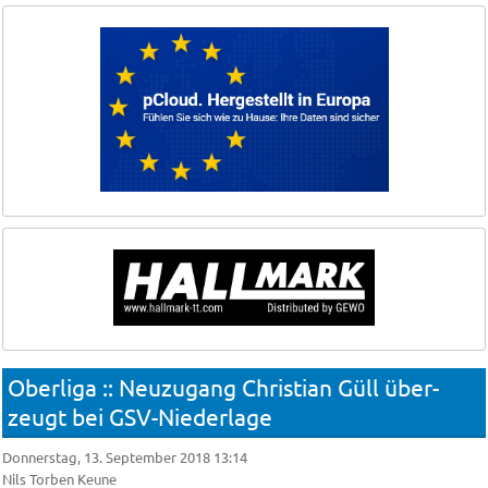
Oberliga :: Neu­zu­gang Christian Güll über­
zeugt bei GSV-Nie­der­la­ge
Donnerstag, 13. September 2018 13:14
Nils Torben Keune