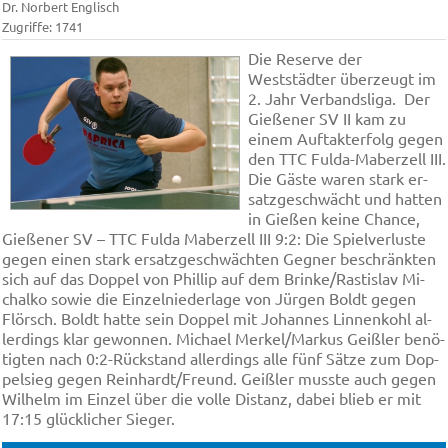
Dr. Norbert Englisch
Zugriffe: 1741
Die Reserve der
Weststädter über­zeugt im
2. Jahr Verbandsliga. Der
Gie­ße­ner SV II ka­m zu
einem Auf­takt­er­fol­g gegen
den TTC Ful­da-Ma­ber­zell III.
Die Gäste waren stark er­
satz­ge­schwächt und hatten
in Gie­ßen kei­ne Chan­ce,
Gie­ße­ner SV – TTC Ful­da Ma­ber­zell III 9:2: Die Spiel­ver­lu­ste
ge­gen ei­nen stark er­satz­ge­schwäch­ten Geg­ner be­schränk­ten
sich auf das Dop­pel von Phil­lip auf dem Brin­ke/Rast­is­lav Mi­
chal­ko so­wie die Ein­zel­nie­der­la­ge von Jür­gen Boldt ge­gen
Flörsch. Boldt hat­te sein Dop­pel mit Jo­han­nes Lin­nen­kohl al­
ler­dings klar ge­won­nen. Mi­cha­el Mer­kel/Mar­kus Geiß­ler be­nö­
tig­ten nach 0:2-Rück­stand al­ler­dings al­le fünf Sät­ze zum Dop­
pel­sieg ge­gen Rein­hardt/Freund. Geiß­ler muss­te auch ge­gen
Wil­helm im Ein­zel über die vol­le Dis­tanz, da­bei blieb er mit
17:15 glü­ckli­cher Sie­ger.