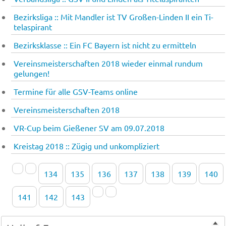
Bezirksliga :: Mit Mand­ler ist TV Großen-Linden II ein Ti­
tel­aspi­rant
Bezirksklasse :: Ein FC Bay­ern ist nicht zu er­mit­teln
Vereinsmeisterschaften 2018 wieder einmal rundum
gelungen!
Termine für alle GSV-Teams online
Vereinsmeisterschaften 2018
VR-Cup beim Gießener SV am 09.07.2018
Kreistag 2018 :: Zü­gig und un­kom­pli­ziert
134
135
136
137
138
139
140
141
142
143