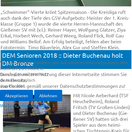
„Schwim­mer“-Vier­te krönt Spit­zen­sai­son - Die Kreis­li­ga ruft
auch dank der Tie­fe des GSV-Auf­ge­bots: Meis­ter der 1. Kreis­
klas­se (Grup­pe 1) wur­de die vier­te Her­ren-Mann­schaft des
Gie­ße­ner SV mit (v.l.): Rei­ner May­er, Wolf­gang Glat­zer, Zi­ya
Er­kal, Nor­bert Wech, Ge­rhard Weeg, Ro­land Flick, Rolf Gau
und Wil­li­ams Bel­lof. Am Erfolg beteiligt, feh­len aber beim
Fototermin: Ti­mo Bäu­er­lein, Alex Gur und Stef­fen Klein.
DEM Senioren 2018 :: Dieter Buch­enau holt
Wir verwenden Cookies, um auf unserer Internetpräsenz den
DM-Bron­ze
Komfort zu erhöhen!
Durch die weitere Nutzung dieser Internetseite stimmen Sie
Samstag, 26. Mai 2018 14:27
dem Einsatz
Dr. Norbert Englisch
von Cookies gemäß unserer Datenschutzbestimmungen zu!
Zugriffe: 2867
Mit Ni­co­le Ae­be­rhard (TSF
Akzeptieren
Ablehnen
Heu­chel­heim), Ro­land
Weitere Informationen
Fritsch (TV Gro­ßen-Lin­den)
und Die­ter Buch­enau (Gie­
ße­ner SV) hat­ten sich drei
Spie­ler aus dem hei­mi­
schen Tisch­ten­nis-Kreis für