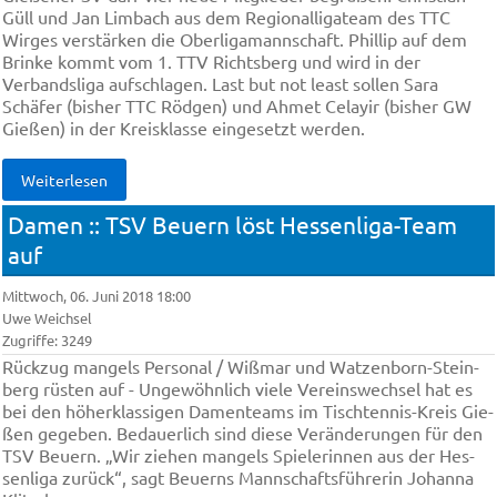
Güll und Jan Limbach aus dem Regionalligateam des TTC
Wirges verstärken die Oberligamannschaft. Phillip auf dem
Brinke kommt vom 1. TTV Richtsberg und wird in der
Verbandsliga aufschlagen. Last but not least sollen Sara
Schäfer (bisher TTC Rödgen) und Ahmet Celayir (bisher GW
Gießen) in der Kreisklasse eingesetzt werden.
Weiterlesen
Damen :: TSV Beu­ern löst Hes­sen­li­ga-Te­am
auf
Mittwoch, 06. Juni 2018 18:00
Uwe Weichsel
Zugriffe: 3249
Rück­zug man­gels Per­so­nal / Wiß­mar und Wat­zen­born-Stein­
berg rüs­ten auf - Un­ge­wöhn­lich vie­le Ver­eins­wech­sel hat es
bei den hö­her­klas­si­gen Da­men­te­ams im Tisch­ten­nis-Kreis Gie­
ßen ge­ge­ben. Be­dau­er­lich sind die­se Ver­än­de­run­gen für den
TSV Beu­ern. „Wir zie­hen man­gels Spie­le­rin­nen aus der Hes­
sen­li­ga zu­rück“, sagt Beu­erns Mann­schafts­füh­re­rin Jo­han­na