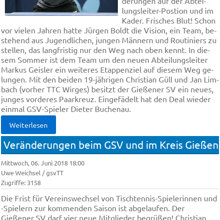
de­run­gen auf der Ab­tei­
lungs­lei­ter-Post­ion und im
Ka­der. Fri­sches Blut! Schon
vor vie­len Jah­ren hat­te Jür­gen Boldt die Vi­si­on, ein Te­am, be­
ste­hend aus Ju­gend­li­chen, jun­gen Män­nern und Rou­ti­niers zu
stel­len, das lang­fri­stig nur den Weg nach oben kennt. In die­
sem Som­mer ist dem Te­am um den neu­en Ab­tei­lungs­lei­ter
Mar­kus Geis­ler ein wei­te­res Etap­pen­ziel auf die­sem Weg ge­
lun­gen. Mit den bei­den 19-jäh­ri­gen Chris­ti­an Güll und Jan Lim­
bach (vor­her TTC Wir­ges) be­sitzt der Gie­ße­ner SV ein neu­es,
jun­ges vor­de­res Paar­kreuz. Ein­ge­fä­delt hat den De­al wie­der
ein­mal GSV-Spie­ler Die­ter Buch­enau.
Weiterlesen
Veränderungen beim GSV und im Kreis Gießen
Mittwoch, 06. Juni 2018 18:00
Uwe Weichsel / gsvTT
Zugriffe: 3158
Die Frist für Ver­eins­wech­sel von Tisch­ten­nis-Spie­le­rin­nen und
-Spiel­ern zur kom­men­den Sai­son ist ab­ge­lau­fen. Der
Gießener SV darf vier neue Mitglieder begrüßen! Christian