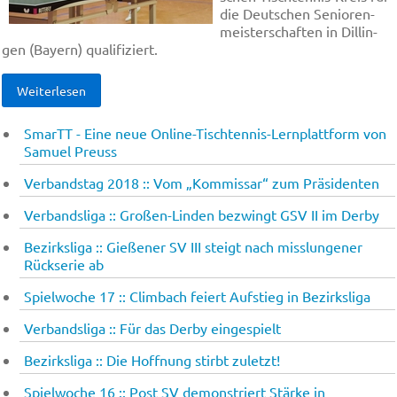
die Deut­schen Se­nio­ren­
meis­ter­schaf­ten in Dil­lin­
gen (Bay­ern) qua­li­fi­ziert.
Weiterlesen
SmarTT - Eine neue Online-Tischtennis-Lernplattform von
Samuel Preuss
Verbandstag 2018 :: Vom „Kom­mis­sar“ zum Prä­si­den­ten
Verbandsliga :: Gro­ßen-Lin­den be­zwingt GSV II im Derby
Bezirksliga :: Gie­ße­ner SV III steigt nach mi­sslungener
Rück­se­rie ab
Spielwoche 17 :: Clim­bach fei­ert Auf­stieg in Bezirksliga
Verbandsliga :: Für das Der­by ein­ge­spielt
Bezirksliga :: Die Hoffnung stirbt zuletzt!
Spielwoche 16 :: Post SV de­mon­striert Stär­ke in