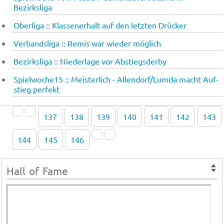
Bezirksliga
Oberliga :: Klas­sen­er­halt auf den letz­ten Drü­cker
Verbandsliga :: Remis war wieder möglich
Bezirksliga :: Niederlage vor Abstiegsderby
Spielwoche15 :: Meis­ter­lich - Al­len­dorf/Lum­da macht Auf­
stieg per­fekt
137
138
139
140
141
142
143
144
145
146
Hall of Fame