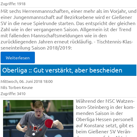
Zugriffe: 1918
Mit sechs Herrenmannschaften, einer mehr als im Vorjahr, und
einer Jungenmannschaft auf Bezirksebene wird er Gießener
SV in die neue Spielrunde starten. Das entspricht der gleichen
Zahl wie in der vergangenen Saison. Allgemein ist der Trend
mit fallenden Mannschaftsmeldungen wie in den
zurückliegenden Jahren erneut rückläufig. - Tisch­ten­nis-Klas­
sen­ein­tei­lung Sai­son 2018/2019:
Weiterlesen
Oberliga :: Gut ver­stärkt, aber be­schei­den
Mittwoch, 06. Juni 2018 18:00
Nils Torben Keune
Zugriffe: 3410
Wäh­rend der NSC Wat­zen­
born-Stein­berg in der kom­
men­den Sai­son in der
Ober­li­ga Hes­sen per­so­nell
auf Kons­tanz setzt, gibt es
beim Gie­ße­ner SV Ver­än­