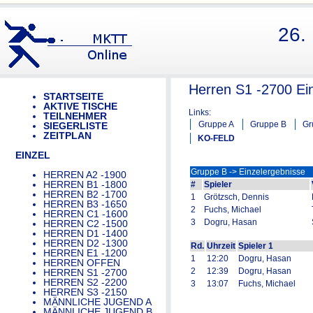
26.
Herren S1 -2700 Ein
STARTSEITE
AKTIVE TISCHE
Links:
TEILNEHMER
Gruppe A
Gruppe B
Gr
SIEGERLISTE
ZEITPLAN
KO-FELD
EINZEL
Gruppe B -> Einzelergebnisse
HERREN A2 -1900
HERREN B1 -1800
#
Spieler
HERREN B2 -1700
1
Grötzsch, Dennis
HERREN B3 -1650
2
Fuchs, Michael
HERREN C1 -1600
3
Dogru, Hasan
HERREN C2 -1500
HERREN D1 -1400
HERREN D2 -1300
Rd.
Uhrzeit
Spieler 1
HERREN E1 -1200
1
12:20
Dogru, Hasan
HERREN OFFEN
2
12:39
Dogru, Hasan
HERREN S1 -2700
HERREN S2 -2200
3
13:07
Fuchs, Michael
HERREN S3 -2150
MÄNNLICHE JUGEND A
MÄNNLICHE JUGEND B