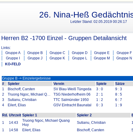
26. Nina-Heß Gedächtnis
Letzter Stand:
02.05.2019 00:26:17
Herren B2 -1700 Einzel - Gruppen Detailansicht
Links:
Gruppe A
Gruppe B
Gruppe C
Gruppe D
Gruppe E
Gruppe F
Gruppe I
Gruppe J
Gruppe K
Gruppe L
Gruppe M
Gruppe N
KO-FELD
Gruppe B -> Einzelergebnisse
#
Spieler
Verein
Spiele
Sätze
1
Bischoff, Carsten
SV Blau-Weiß Tüngeda
3 : 0
9 : 3
2
Truong Ngoc, Michael Quang Huy
TSG Niederhofheim 06
2 : 1
8 : 5
3
Sutianu, Christian
TTC Salmünster 1950
1 : 2
6 : 7
4
Eilert, Elias
GSV Eintracht Baunatal
0 : 3
1 : 9
Rd.
Uhrzeit
Spieler 1
Spieler 2
Truong Ngoc, Michael Quang
1
14:43
Sutianu, Christian
1
Huy
1
14:58
Eilert, Elias
Bischoff, Carsten
5