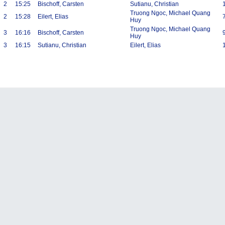
2
15:25
Bischoff, Carsten
Sutianu, Christian
1
Truong Ngoc, Michael Quang
2
15:28
Eilert, Elias
7
Huy
Truong Ngoc, Michael Quang
3
16:16
Bischoff, Carsten
9
Huy
3
16:15
Sutianu, Christian
Eilert, Elias
1