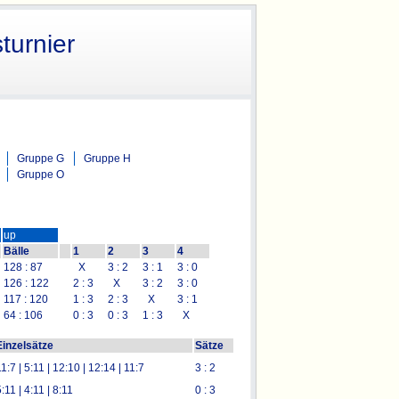
turnier
Gruppe G
Gruppe H
Gruppe O
up
Bälle
1
2
3
4
128 : 87
X
3 : 2
3 : 1
3 : 0
126 : 122
2 : 3
X
3 : 2
3 : 0
117 : 120
1 : 3
2 : 3
X
3 : 1
64 : 106
0 : 3
0 : 3
1 : 3
X
Einzelsätze
Sätze
1:7 | 5:11 | 12:10 | 12:14 | 11:7
3 : 2
:11 | 4:11 | 8:11
0 : 3