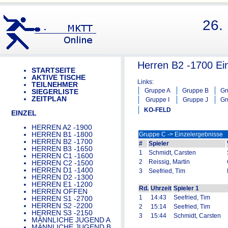
26.
Herren B2 -1700 Ein
STARTSEITE
AKTIVE TISCHE
Links:
TEILNEHMER
Gruppe A
Gruppe B
Gr
SIEGERLISTE
ZEITPLAN
Gruppe I
Gruppe J
Gr
KO-FELD
EINZEL
HERREN A2 -1900
HERREN B1 -1800
Gruppe C -> Einzelergebnisse
HERREN B2 -1700
#
Spieler
HERREN B3 -1650
1
Schmidt, Carsten
HERREN C1 -1600
2
Reissig, Martin
HERREN C2 -1500
HERREN D1 -1400
3
Seefried, Tim
HERREN D2 -1300
HERREN E1 -1200
Rd.
Uhrzeit
Spieler 1
HERREN OFFEN
1
14:43
Seefried, Tim
HERREN S1 -2700
HERREN S2 -2200
2
15:14
Seefried, Tim
HERREN S3 -2150
3
15:44
Schmidt, Carsten
MÄNNLICHE JUGEND A
MÄNNLICHE JUGEND B