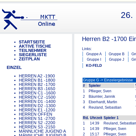
26.
Herren B2 -1700 Ein
STARTSEITE
AKTIVE TISCHE
Links:
TEILNEHMER
Gruppe A
Gruppe B
Gr
SIEGERLISTE
ZEITPLAN
Gruppe I
Gruppe J
Gr
KO-FELD
EINZEL
HERREN A2 -1900
HERREN B1 -1800
Gruppe G -> Einzelergebnisse
HERREN B2 -1700
#
Spieler
HERREN B3 -1650
1
Pflieger, Sven
HERREN C1 -1600
2
Bäumler, Jannik
HERREN C2 -1500
HERREN D1 -1400
3
Eberhardt, Martin
HERREN D2 -1300
4
Reuland, Sebastian
HERREN E1 -1200
HERREN OFFEN
Rd.
Uhrzeit
Spieler 1
HERREN S1 -2700
HERREN S2 -2200
1
14:39
Reuland, Sebastia
HERREN S3 -2150
1
14:39
Pflieger, Sven
MÄNNLICHE JUGEND A
2
15:17
Pflieger, Sven
MÄNNLICHE JUGEND B