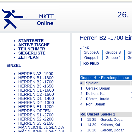
26.
Herren B2 -1700 Ein
STARTSEITE
AKTIVE TISCHE
Links:
TEILNEHMER
Gruppe A
Gruppe B
Gr
SIEGERLISTE
ZEITPLAN
Gruppe I
Gruppe J
Gr
KO-FELD
EINZEL
HERREN A2 -1900
HERREN B1 -1800
Gruppe H -> Einzelergebnisse
HERREN B2 -1700
#
Spieler
HERREN B3 -1650
1
Gercek, Dogan
HERREN C1 -1600
2
Kethers, Kai
HERREN C2 -1500
HERREN D1 -1400
3
Römer, Harald
HERREN D2 -1300
4
Pohl, Jonah
HERREN E1 -1200
HERREN OFFEN
Rd.
Uhrzeit
Spieler 1
HERREN S1 -2700
HERREN S2 -2200
1
15:25
Gercek, Dogan
HERREN S3 -2150
1
14:39
Kethers, Kai
MÄNNLICHE JUGEND A
2
16:28
Gercek, Dogan
MÄNNLICHE JUGEND B